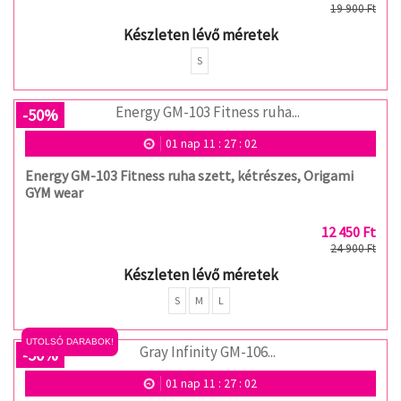
19 900 Ft
Készleten lévő méretek
S
-50%
01
nap
11
:
27
:
02
Energy GM-103 Fitness ruha szett, kétrészes, Origami
GYM wear
12 450 Ft
24 900 Ft
Készleten lévő méretek
S
M
L
UTOLSÓ DARABOK!
-50%
01
nap
11
:
27
:
02