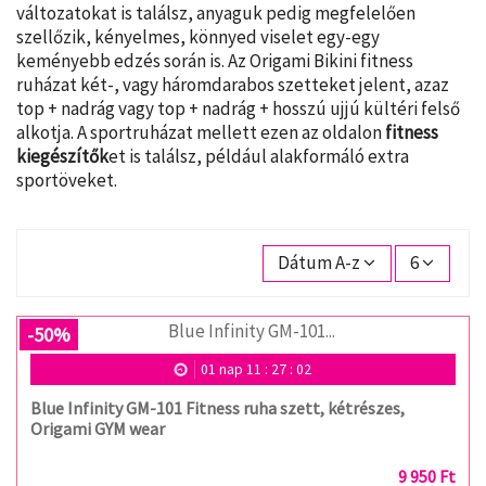
változatokat is találsz, anyaguk pedig megfelelően
szellőzik, kényelmes, könnyed viselet egy-egy
keményebb edzés során is. Az Origami Bikini fitness
ruházat két-, vagy háromdarabos szetteket jelent, azaz
top + nadrág vagy top + nadrág + hosszú ujjú kültéri felső
alkotja. A sportruházat mellett ezen az oldalon
fitness
kiegészítők
et is találsz, például alakformáló extra
sportöveket.
Dátum A-z
6
-50%
01
nap
11
:
27
:
02
Blue Infinity GM-101 Fitness ruha szett, kétrészes,
Origami GYM wear
9 950 Ft