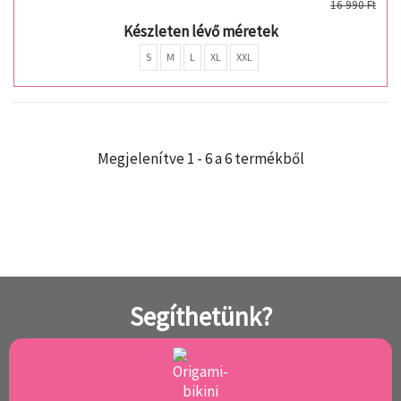
16 990 Ft
Készleten lévő méretek
S
M
L
XL
XXL
Megjelenítve 1 - 6 a 6 termékből
Segíthetünk?