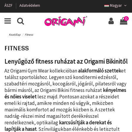
ÁSZF
Adatvédelem
Magyar
0
Kezdőlap
Fitness
FITNESS
Lenyűgöző fitness ruházat az Origami Bikinitől
Az Origami Gym Wear kollekcióban
alakformáló szettek
et
találsz sportoláshoz. Legyen szó konditermi edzésről,
szabadtéri mozgásról, kocogásról, jógáról, pilatesről vagy
bármi másról, az Origami Bikini fitness ruházat
kényelmes
és nőies viselet
lesz majd. Pontosan azokat a részeidet
emeli ki rajtad, amikre minden nő vágyik, miközben
maximális komfortot ad mozgás közben is. A szettek
nadrág-részei mind magasított derékrésszel
rendelkeznek, optikailag
karcsúsítják a derekat és
lapítják a hasat
. Színvilágukban élénkebb és letisztult