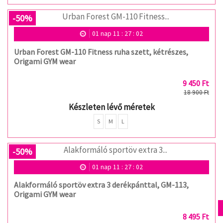
-50%
01
nap
11
:
27
:
02
Urban Forest GM-110 Fitness ruha szett, kétrészes,
Origami GYM wear
9 450 Ft
18 900 Ft
Készleten lévő méretek
S
M
L
-50%
01
nap
11
:
27
:
02
Alakformáló sportöv extra 3 derékpánttal, GM-113,
Origami GYM wear
8 495 Ft