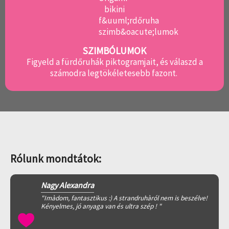
SZIMBÓLUMOK
Figyeld a fürdőruhák piktogramjait, és válaszd a
számodra legtökéletesebb fazont.
Rólunk mondtátok:
Nagy Alexandra
"Imàdom, fantasztikus :) A strandruhàról nem is beszélve!
Kényelmes, jó anyaga van és ultra szép ! "