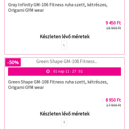
Gray Infinity GM-106 Fitness ruha szett, kétrészes,
Origami GYM wear
9 450 Ft
18 900 Ft
Készleten lévő méretek
L
-50%
01
nap
11
:
27
:
02
Green Shape GM-108 Fitness ruha szett, kétrészes,
Origami GYM wear
8 950 Ft
17 900 Ft
Készleten lévő méretek
S