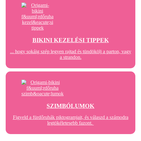
BIKINI KEZELÉSI TIPPEK
... hogy sokáig szép legyen rajtad és tündökölj a parton, vagy
a strandon.
SZIMBÓLUMOK
Figyeld a fürdőruhák piktogramjait, és válaszd a számodra
legtökéletesebb fazont.