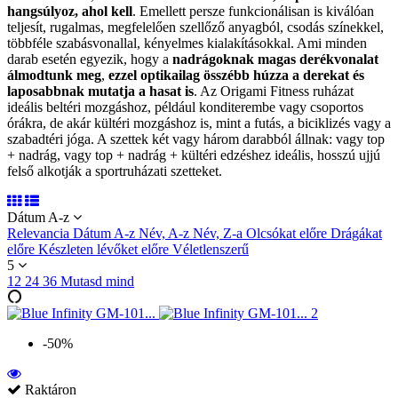
hangsúlyoz, ahol kell
. Emellett persze funkcionálisan is kiválóan
teljesít, rugalmas, megfelelően szellőző anyagból, csodás színekkel,
többféle szabásvonallal, kényelmes kialakításokkal. Ami minden
darab esetén egyezik, hogy a
nadrágoknak magas derékvonalat
álmodtunk meg
,
ezzel optikailag összébb húzza a derekat és
laposabbnak mutatja a hasat is
. Az Origami Fitness ruházat
ideális beltéri mozgáshoz, például konditerembe vagy csoportos
órákra, de akár kültéri mozgáshoz is, mint a futás, a biciklizés vagy a
szabadtéri jóga. A szettek két vagy három darabból állnak: vagy top
+ nadrág, vagy top + nadrág + kültéri edzéshez ideális, hosszú ujjú
felső alkotják a sportruházati szetteket.
Dátum A-z
Relevancia
Dátum A-z
Név, A-z
Név, Z-a
Olcsókat előre
Drágákat
előre
Készleten lévőket előre
Véletlenszerű
5
12
24
36
Mutasd mind
-50%
Raktáron