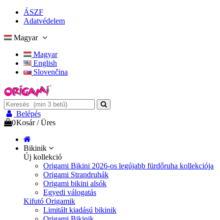
ÁSZF
Adatvédelem
Magyar
Magyar
English
Slovenčina
Belépés
0
Kosár
/
Üres
Bikinik
Új kollekció
Origami Bikini 2026-os legújabb fürdőruha kollekciója
Origami Strandruhák
Origami bikini alsók
Egyedi válogatás
Kifutó Origamik
Limitált kiadású bikinik
Origami Bikinik