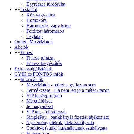
Egyrészes fürdőruha
Testalkat
Kör, vagy alma
Homokóra
Háromszög, vagy körte
Fordított háromszög
Téglalap
Outlet | Mix&Match
Akciók
Fitness
Fitness ruházat
Fitness kiegészítők
Extra szolgáltatások
GYIK és FONTOS infók
Információk
Mix&Match - méret vagy fazoncsere
Termékcsere - Ha nem lett jó a méret / fazon
VIP hűségprogram
Mérettáblázat
Jelmagyarázat
VIP tag - feliratkozás
SimplePay - bankkártyás fizetési tájékoztató
Nyereményjátékok játékszabályzata
Cookie-k (sütik) használatának szabályzata
Impresszum