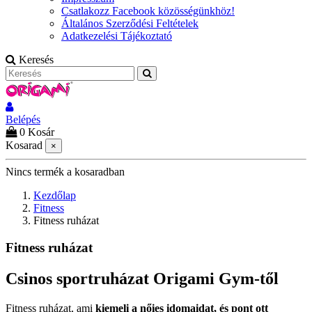
Csatlakozz Facebook közösségünkhöz!
Általános Szerződési Feltételek
Adatkezelési Tájékoztató
Keresés
Belépés
0
Kosár
Kosarad
×
Nincs termék a kosaradban
Kezdőlap
Fitness
Fitness ruházat
Fitness ruházat
Csinos sportruházat Origami Gym-től
Fitness ruházat, ami
kiemeli a nőies idomaidat, és pont ott