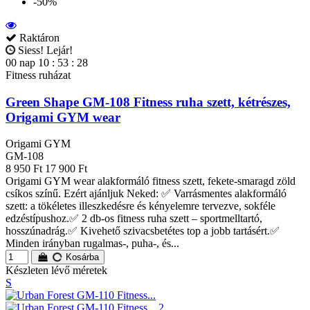
-50%
Raktáron
Siess! Lejár!
00
nap
10
:
53
:
27
Fitness ruházat
Green Shape GM-108 Fitness ruha szett, kétrészes,
Origami GYM wear
Origami GYM
GM-108
8 950 Ft
17 900 Ft
Origami GYM wear alakformáló fitness szett, fekete-smaragd zöld
csíkos színű. Ezért ajánljuk Neked: ✅ Varrásmentes alakformáló
szett: a tökéletes illeszkedésre és kényelemre tervezve, sokféle
edzéstípushoz.✅ 2 db-os fitness ruha szett – sportmelltartó,
hosszúnadrág.✅ Kivehető szivacsbetétes top a jobb tartásért.✅
Minden irányban rugalmas-, puha-, és...
Kosárba
Készleten lévő méretek
S