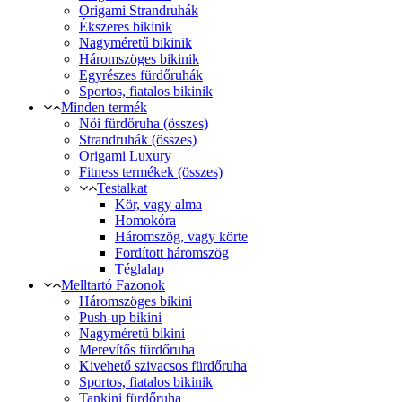
Origami Strandruhák
Ékszeres bikinik
Nagyméretű bikinik
Háromszöges bikinik
Egyrészes fürdőruhák
Sportos, fiatalos bikinik
Minden termék
Női fürdőruha (összes)
Strandruhák (összes)
Origami Luxury
Fitness termékek (összes)
Testalkat
Kör, vagy alma
Homokóra
Háromszög, vagy körte
Fordított háromszög
Téglalap
Melltartó Fazonok
Háromszöges bikini
Push-up bikini
Nagyméretű bikini
Merevítős fürdőruha
Kivehető szivacsos fürdőruha
Sportos, fiatalos bikinik
Tankini fürdőruha