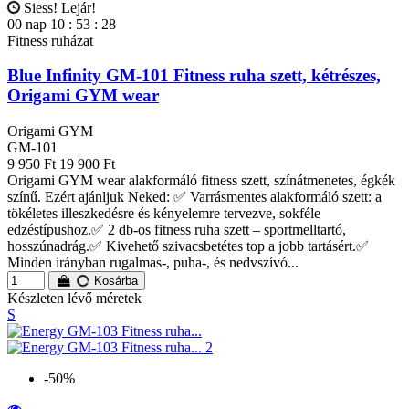
Siess! Lejár!
00
nap
10
:
53
:
27
Fitness ruházat
Blue Infinity GM-101 Fitness ruha szett, kétrészes,
Origami GYM wear
Origami GYM
GM-101
9 950 Ft
19 900 Ft
Origami GYM wear alakformáló fitness szett, színátmenetes, égkék
színű. Ezért ajánljuk Neked: ✅ Varrásmentes alakformáló szett: a
tökéletes illeszkedésre és kényelemre tervezve, sokféle
edzéstípushoz.✅ 2 db-os fitness ruha szett – sportmelltartó,
hosszúnadrág.✅ Kivehető szivacsbetétes top a jobb tartásért.✅
Minden irányban rugalmas-, puha-, és nedvszívó...
Kosárba
Készleten lévő méretek
S
-50%