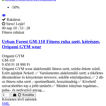
-50%
Raktáron
Siess! Lejár!
00
nap
10
:
53
:
27
Fitness ruházat
Urban Forest GM-110 Fitness ruha szett, kétrészes,
Origami GYM wear
Origami GYM
GM-110
9 450 Ft
18 900 Ft
Origami GYM wear alakformáló fitness szett, szürke-fekete színű.
Ezért ajánljuk Neked: ✅ Varrásmentes alakformáló szett: a tökéletes
illeszkedésre és kényelemre tervezve, sokféle edzéstípushoz.✅ 2 db-
os fitness ruha szett – sportmelltartó, hosszúnadrág.✅ Kivehető
szivacsbetétes top a jobb tartásért.✅ Minden irányban rugalmas-,
puha-, és nedvszívó anyag,...
Kosárba
Készleten lévő méretek
S
M
L