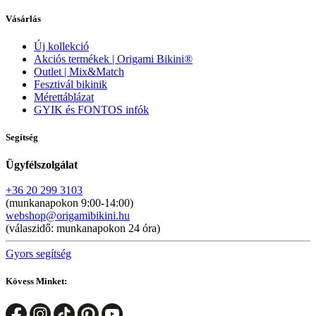
Vásárlás
Új kollekció
Akciós termékek | Origami Bikini®
Outlet | Mix&Match
Fesztivál bikinik
Mérettáblázat
GYIK és FONTOS infók
Segítség
Ügyfélszolgálat
+36 20 299 3103
(munkanapokon 9:00-14:00)
webshop@origamibikini.hu
(válaszidő: munkanapokon 24 óra)
Gyors segítség
Kövess Minket: