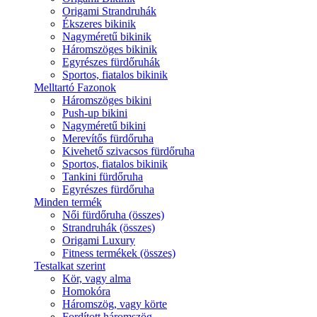
Origami Strandruhák
Ékszeres bikinik
Nagyméretű bikinik
Háromszöges bikinik
Egyrészes fürdőruhák
Sportos, fiatalos bikinik
Melltartó Fazonok
Háromszöges bikini
Push-up bikini
Nagyméretű bikini
Merevítős fürdőruha
Kivehető szivacsos fürdőruha
Sportos, fiatalos bikinik
Tankini fürdőruha
Egyrészes fürdőruha
Minden termék
Női fürdőruha (összes)
Strandruhák (összes)
Origami Luxury
Fitness termékek (összes)
Testalkat szerint
Kör, vagy alma
Homokóra
Háromszög, vagy körte
Fordított háromszög