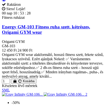
Raktáron
Siess! Lejár!
00
nap
10
:
53
:
27
Fitness ruházat
Energy GM-103 Fitness ruha szett, kétrészes,
Origami GYM wear
Origami GYM
GM-103
12 450 Ft
24 900 Ft
Origami GYM wear alakformáló, hosszú fitness szett, fekete színű,
lyukacsos szövésű. Ezért ajánljuk Neked: ✅ Varrásmentes
alakformáló szett: a tökéletes illeszkedésre és kényelemre tervezve,
sokféle edzéstípushoz.✅ 2 db-os fitness ruha szett – hosszú ujjú
sport felső, hosszúnadrág.✅ Minden irányban rugalmas-, puha-, és
nedvszívó anyag, amely kiváló...
Kosárba
Készleten lévő méretek
S
M
L
-50%