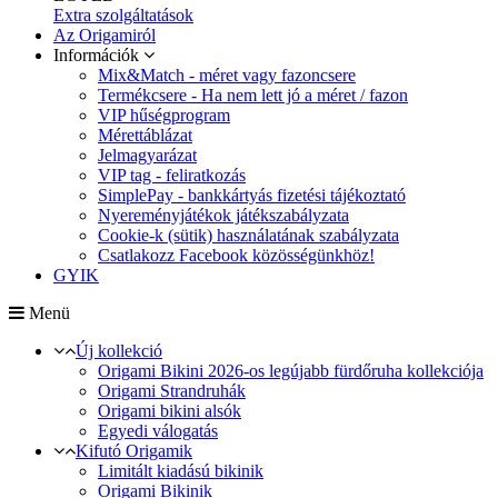
Extra szolgáltatások
Az Origamiról
Információk
Mix&Match - méret vagy fazoncsere
Termékcsere - Ha nem lett jó a méret / fazon
VIP hűségprogram
Mérettáblázat
Jelmagyarázat
VIP tag - feliratkozás
SimplePay - bankkártyás fizetési tájékoztató
Nyereményjátékok játékszabályzata
Cookie-k (sütik) használatának szabályzata
Csatlakozz Facebook közösségünkhöz!
GYIK
Menü
Új kollekció
Origami Bikini 2026-os legújabb fürdőruha kollekciója
Origami Strandruhák
Origami bikini alsók
Egyedi válogatás
Kifutó Origamik
Limitált kiadású bikinik
Origami Bikinik