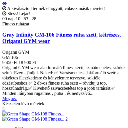
A kiválasztott termék elfogyott, válassz másik méretet!
Siess! Lejár!
00
nap
10
:
53
:
27
Fitness ruházat
Gray Infinity GM-106 Fitness ruha szett, kétrészes,
Origami GYM wear
Origami GYM
GM-106
9 450 Ft
18 900 Ft
Origami GYM wear alakformáló fitness szett, színátmenetes, szürke
színű. Ezért ajánljuk Neked: ✅ Varrásmentes alakformáló szett: a
tökéletes illeszkedésre és kényelemre tervezve, sokféle
edzéstípushoz.✅ 2 db-os fitness ruha szett – rövidujjú top,
hosszúnadrág.✅ Kivehető szivacsbetétes top a jobb tartásért.✅
Minden irányban rugalmas-, puha-, és nedvszívó...
Megnéz
Készleten lévő méretek
L