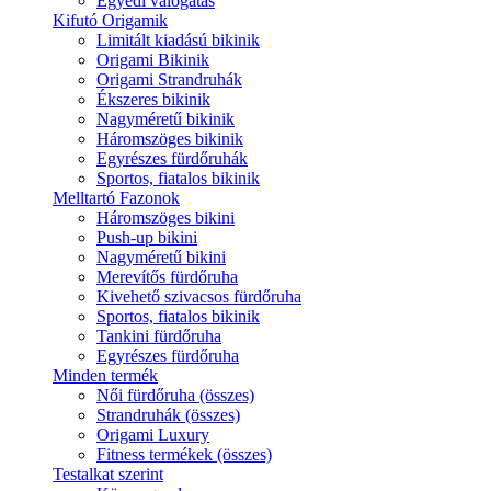
Egyedi válogatás
Kifutó Origamik
Limitált kiadású bikinik
Origami Bikinik
Origami Strandruhák
Ékszeres bikinik
Nagyméretű bikinik
Háromszöges bikinik
Egyrészes fürdőruhák
Sportos, fiatalos bikinik
Melltartó Fazonok
Háromszöges bikini
Push-up bikini
Nagyméretű bikini
Merevítős fürdőruha
Kivehető szivacsos fürdőruha
Sportos, fiatalos bikinik
Tankini fürdőruha
Egyrészes fürdőruha
Minden termék
Női fürdőruha (összes)
Strandruhák (összes)
Origami Luxury
Fitness termékek (összes)
Testalkat szerint