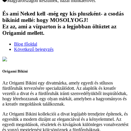
❤️Magyarországon készülnek, hazai munkaerővel.
És ami Neked kell -még egy kis pluszként- a csodás
bikinid mellé: hogy MOSOLYOGJ!
Ez az, ami a vízparton is a legjobban öltöztet az
Origamid mellett.
Blog főoldal
Következő bejegyzés
Origami Bikini
Az Origami Bikini egy divatmárka, amely egyedi és stílusos
fürdőruhák tervezésére specializálódott. Az alapítók és kreatív
vezetői a divat és a fürdőruhák iránti szenvedélyükből inspirálódtak,
hogy létrehozzanak egy olyan márkát, amelyben a hagyományos és
a kreatív megoldások találkoznak.
Az Origami Bikini kollekciói a divat legújabb trendjeire építenek, és
egyesítik a modern dizájnt az eleganciával és a kényelemmel. Az
egyedi megoldások, részletek és kivágások különleges vonalvezetést
és vonzó megjelenést kölcsönöznek a fürdőruháknak.