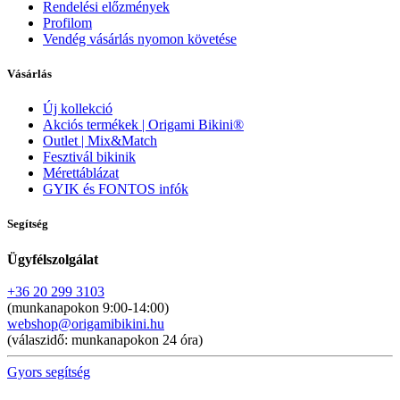
Rendelési előzmények
Profilom
Vendég vásárlás nyomon követése
Vásárlás
Új kollekció
Akciós termékek | Origami Bikini®
Outlet | Mix&Match
Fesztivál bikinik
Mérettáblázat
GYIK és FONTOS infók
Segítség
Ügyfélszolgálat
+36 20 299 3103
(munkanapokon 9:00-14:00)
webshop@origamibikini.hu
(válaszidő: munkanapokon 24 óra)
Gyors segítség