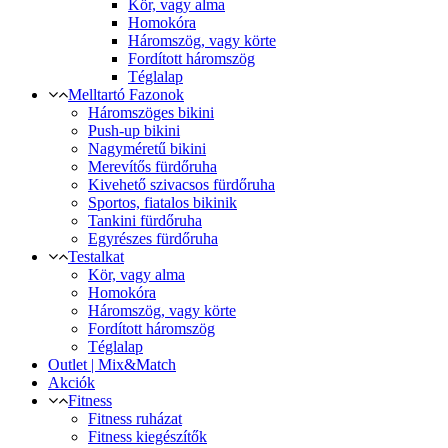
Kör, vagy alma
Homokóra
Háromszög, vagy körte
Fordított háromszög
Téglalap
Melltartó Fazonok
Háromszöges bikini
Push-up bikini
Nagyméretű bikini
Merevítős fürdőruha
Kivehető szivacsos fürdőruha
Sportos, fiatalos bikinik
Tankini fürdőruha
Egyrészes fürdőruha
Testalkat
Kör, vagy alma
Homokóra
Háromszög, vagy körte
Fordított háromszög
Téglalap
Outlet | Mix&Match
Akciók
Fitness
Fitness ruházat
Fitness kiegészítők