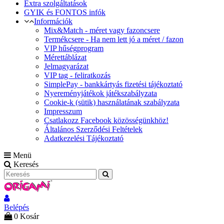
Extra szolgáltatások
GYIK és FONTOS infók
Információk
Mix&Match - méret vagy fazoncsere
Termékcsere - Ha nem lett jó a méret / fazon
VIP hűségprogram
Mérettáblázat
Jelmagyarázat
VIP tag - feliratkozás
SimplePay - bankkártyás fizetési tájékoztató
Nyereményjátékok játékszabályzata
Cookie-k (sütik) használatának szabályzata
Impresszum
Csatlakozz Facebook közösségünkhöz!
Általános Szerződési Feltételek
Adatkezelési Tájékoztató
Menü
Keresés
Belépés
0
Kosár