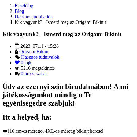
Kezdőlap
Blog
Hasznos tudnivalók
Kik vagyunk? - Ismerd meg az Origami Bikinit
Kik vagyunk? - Ismerd meg az Origami Bikinit
2023 .07.11 - 15:28
Origami Bikini
Hasznos tudnivalók
0
lájk
5216 megtekintés
0 hozzászólás
Üdv az ezernyi szín birodalmában! A mi
játékosságunkat mindig a Te
egyéniségedre szabjuk!
Itt a helyed, ha:
❤️110 cm-es mérettől 4XL-es méretig bikinit keresel,