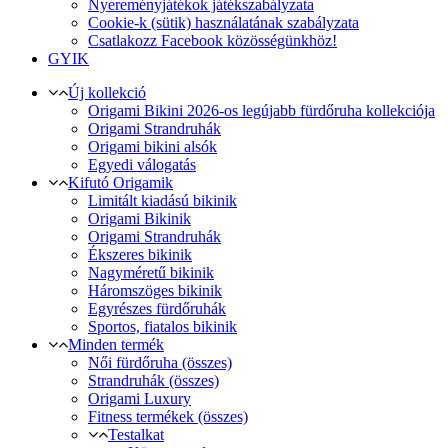
Nyereményjátékok játékszabályzata
Cookie-k (sütik) használatának szabályzata
Csatlakozz Facebook közösségünkhöz!
GYIK
Új kollekció
Origami Bikini 2026-os legújabb fürdőruha kollekciója
Origami Strandruhák
Origami bikini alsók
Egyedi válogatás
Kifutó Origamik
Limitált kiadású bikinik
Origami Bikinik
Origami Strandruhák
Ékszeres bikinik
Nagyméretű bikinik
Háromszöges bikinik
Egyrészes fürdőruhák
Sportos, fiatalos bikinik
Minden termék
Női fürdőruha (összes)
Strandruhák (összes)
Origami Luxury
Fitness termékek (összes)
Testalkat