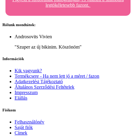
legtökéletesebb fazont.
Rólunk mondtátok:
Androsovits Vivien
"Szuper az új bikinim. Köszönöm"
Információk
Kik vagyunk?
Termékcsere - Ha nem lett jó a méret / fazon
Adatkezelési Tájékoztató
Általános Szerződési Feltételek
Impresszum
Elállás
Fiókom
Felhasználónév
Saját fiók
Címek