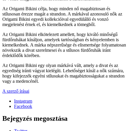
Az Origami Bikini célja, hogy minden nő magabiztosan és
stílusosan érezze magát a strandon. A márkával azonosuló nők az
Origami Bikini egyedi kollekcióival egyedülálló és vonzó
megjelenést érnek el, és kiemelkednek a tömegből.
Az Origami Bikini elkötelezett amellett, hogy kiváló minőségű
fürdőruhákat kínáljon, amelyek tartósságban és kényelemben is
kiemelkednek. A márka népszerűsége és elismertsége folyamatosan
növekszik a divat szerelmesei és a stílusos fürdőruhák iránt
érdeklődők körében.
Az Origami Bikini egy olyan márkává vált, amely a divat és az
egyediség iránti vágyat kielégíti. Lehetőséget kínál a nők számára,
hogy kifejezzék egyéni stílusukat és magabiztosságukat a strandon
vagy a medencénél.
A szerző írásai
Instagram
Facebook
Bejegyzés megosztása
Twitter