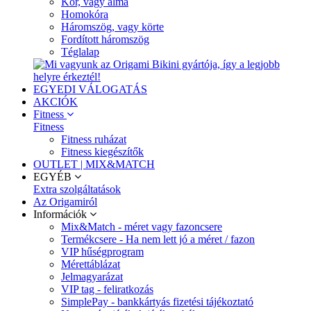
Kör, vagy alma
Homokóra
Háromszög, vagy körte
Fordított háromszög
Téglalap
EGYEDI VÁLOGATÁS
AKCIÓK
Fitness
Fitness
Fitness ruházat
Fitness kiegészítők
OUTLET | MIX&MATCH
EGYÉB
Extra szolgáltatások
Az Origamiról
Információk
Mix&Match - méret vagy fazoncsere
Termékcsere - Ha nem lett jó a méret / fazon
VIP hűségprogram
Mérettáblázat
Jelmagyarázat
VIP tag - feliratkozás
SimplePay - bankkártyás fizetési tájékoztató