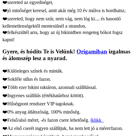
❤️szereted az egyediséget,
❤️jó minőséget keresel, amit akár még 10 év múlva is hordhatsz,
❤️szereted, hogy nem szúr, nem vág, nem lóg ki..., és hasonló
kellemetlenségektől mentesülnél a strandon,
❤️felkészültél arra, hogy az új bikinidben rengeteg bókot fogsz
kapni!
Gyere, és hódíts Te is Velünk!
Origamiban
izgalmas
és álomszép lesz a nyarad.
❤️Különleges színek és minták.
❤️Sokféle stílus és fazon.
❤️Több ezer bikini raktáron, azonnali szállítással.
❤️Ingyenes szállítás (értékhatárhoz kötött).
❤️Hűségpont rendszer VIP tagoknak.
❤️0% anyag átlátszóság, 100% minőség.
❤️Felső/alsó méret, -és fazon csere lehetőség.
ℹ️klikk
❤️Az első cserét ingyen szállítjuk, ha nem lett jó a méret/fazon.