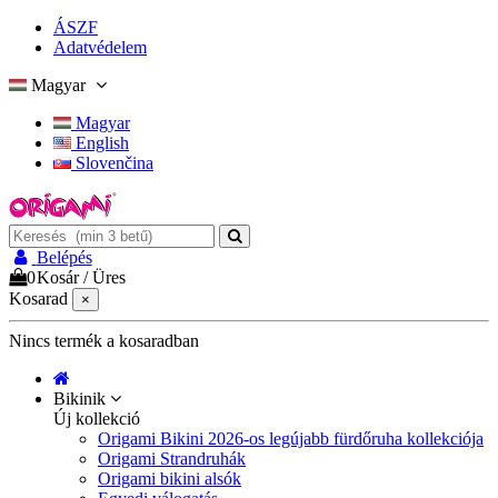
ÁSZF
Adatvédelem
Magyar
Magyar
English
Slovenčina
Belépés
0
Kosár
/
Üres
Kosarad
×
Nincs termék a kosaradban
Bikinik
Új kollekció
Origami Bikini 2026-os legújabb fürdőruha kollekciója
Origami Strandruhák
Origami bikini alsók