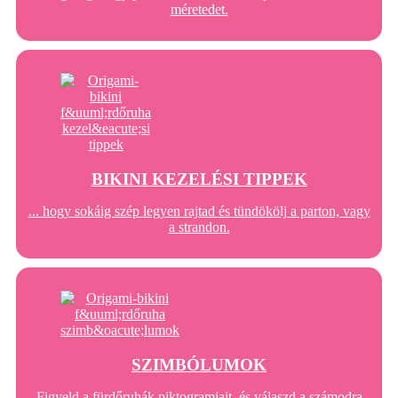
méretedet.
BIKINI KEZELÉSI TIPPEK
... hogy sokáig szép legyen rajtad és tündökölj a parton, vagy
a strandon.
SZIMBÓLUMOK
Figyeld a fürdőruhák piktogramjait, és válaszd a számodra