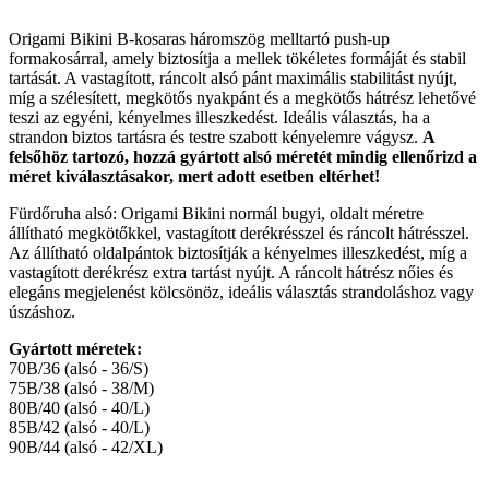
Origami Bikini B-kosaras háromszög melltartó push-up
formakosárral, amely biztosítja a mellek tökéletes formáját és stabil
tartását. A vastagított, ráncolt alsó pánt maximális stabilitást nyújt,
míg a szélesített, megkötős nyakpánt és a megkötős hátrész lehetővé
teszi az egyéni, kényelmes illeszkedést. Ideális választás, ha a
strandon biztos tartásra és testre szabott kényelemre vágysz.
A
felsőhöz tartozó, hozzá gyártott alsó méretét mindig ellenőrizd a
méret kiválasztásakor, mert adott esetben eltérhet!
Fürdőruha alsó: Origami Bikini normál bugyi, oldalt méretre
állítható megkötőkkel, vastagított derékrésszel és ráncolt hátrésszel.
Az állítható oldalpántok biztosítják a kényelmes illeszkedést, míg a
vastagított derékrész extra tartást nyújt. A ráncolt hátrész nőies és
elegáns megjelenést kölcsönöz, ideális választás strandoláshoz vagy
úszáshoz.
Gyártott méretek:
70B/36 (alsó - 36/S)
75B/38 (alsó - 38/M)
80B/40 (alsó - 40/L)
85B/42 (alsó - 40/L)
90B/44 (alsó - 42/XL)