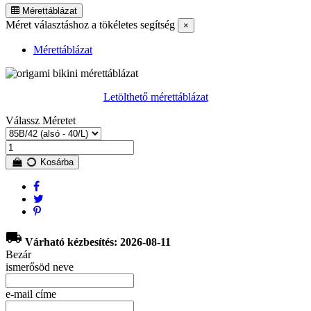
Mérettáblázat
Méret választáshoz a tökéletes segítség
×
Mérettáblázat
Letölthető mérettáblázat
Válassz Méretet
Kosárba
local_shipping
Várható kézbesítés: 2026-08-11
Bezár
ismerősöd neve
e-mail címe