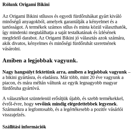
Rólunk Origami Bikini
Az Origami Bikini stílusos és egyedi fürdőruhákat gyárt kiváló
minőségű anyagokból, amelyek garantálják a kényelmet és a
tartósságot. A termékek számos stílus és minta közül választhatók,
így mindenki megtalálhatja a saját testalkatának és ízlésének
megfelelő darabot. Az Origami Bikini jó választás azok számára,
akik divatos, kényelmes és minőségi fürdőruhát szeretnének
vásárolni.
Amiben a legjobbak vagyunk.
Nagy hangsúlyt fektetünk arra, amiben a legjobbak vagyunk
–
a bikini gyártásra, és eladásra. Már több, mint 20 éve vagyunk a
piacon, és mára méltán váltunk az egyik legnagyobb magyar
fürdőruha gyártóvá.
A választékot szüntelenül erősítjük újabb, és szebb termékekkel,
évről-évre, hogy
vevőink mindig elégedettebbek legyenek
.
Számunkra a legfontosabb, és a legértékesebb a pozitív vásárlói
visszajelzés.
Szállítási információk