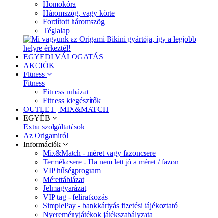
Homokóra
Háromszög, vagy körte
Fordított háromszög
Téglalap
EGYEDI VÁLOGATÁS
AKCIÓK
Fitness
Fitness
Fitness ruházat
Fitness kiegészítők
OUTLET | MIX&MATCH
EGYÉB
Extra szolgáltatások
Az Origamiról
Információk
Mix&Match - méret vagy fazoncsere
Termékcsere - Ha nem lett jó a méret / fazon
VIP hűségprogram
Mérettáblázat
Jelmagyarázat
VIP tag - feliratkozás
SimplePay - bankkártyás fizetési tájékoztató
Nyereményjátékok játékszabályzata