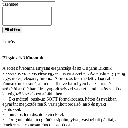
üzeneted
Elküldöm
Leírás
Elegáns és kifinomult
A sötét kávébarna árnyalat eleganciája és az Origami Bikinik
klasszikus vonalvezetése egyesül ezen a szetten. Az eredmény pedig
lágy, nőies, elegáns, finom... A bronzos bőr mellett világosabb
tónusokon is csodásan mutat, illetve bármilyen hajszín mellé a
szőkétől a sötétbarnáig nyugodt szívvel választhatod, az összhatás
lenyűgöző lesz ebben a bikiniben!
• B-s méretű, push-up SOFT formakosaras, háton és nyakban
egyaránt megkötős felső, vastagított oldalsó, alsó és nyaki
pántokkal,
• mutatós fém díszítő elemekkel,
• Origami oldalt megkötős csípőbugyival, vastagított pánttal, a
fenékrészen csinosan ráncolt szabással,