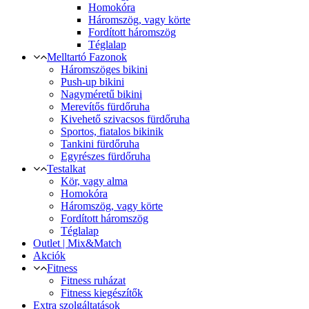
Homokóra
Háromszög, vagy körte
Fordított háromszög
Téglalap
Melltartó Fazonok
Háromszöges bikini
Push-up bikini
Nagyméretű bikini
Merevítős fürdőruha
Kivehető szivacsos fürdőruha
Sportos, fiatalos bikinik
Tankini fürdőruha
Egyrészes fürdőruha
Testalkat
Kör, vagy alma
Homokóra
Háromszög, vagy körte
Fordított háromszög
Téglalap
Outlet | Mix&Match
Akciók
Fitness
Fitness ruházat
Fitness kiegészítők
Extra szolgáltatások