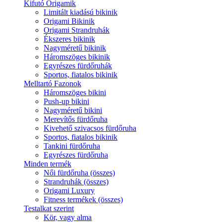
Kifutó Origamik
Limitált kiadású bikinik
Origami Bikinik
Origami Strandruhák
Ékszeres bikinik
Nagyméretű bikinik
Háromszöges bikinik
Egyrészes fürdőruhák
Sportos, fiatalos bikinik
Melltartó Fazonok
Háromszöges bikini
Push-up bikini
Nagyméretű bikini
Merevítős fürdőruha
Kivehető szivacsos fürdőruha
Sportos, fiatalos bikinik
Tankini fürdőruha
Egyrészes fürdőruha
Minden termék
Női fürdőruha (összes)
Strandruhák (összes)
Origami Luxury
Fitness termékek (összes)
Testalkat szerint
Kör, vagy alma