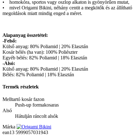
• homokóra, sportos vagy oszlop alkaton is gyönyörűen mutat,
• mivel Origami Bikini, néhány centit a megkötők és az állítható
megoldások miatt mindig enged a méret.
Alapanyag összetétel:
-Felső:
Külső anyag: 80% Poliamid | 20% Elasztán
Kosár bélés (ha van): 100% Poliészter
Egyéb bélés: 82% Poliamid | 18% Elasztán
-Alsó:
Külső anyag: 80% Poliamid | 20% Elasztán
Bélés: 82% Poliamid | 18% Elasztán
Termék részletek
Melltartó kosár fazon
Push-up formakosaras
Alsó
Hátulján ráncolt alsók
Márka
ean13
5999057031943