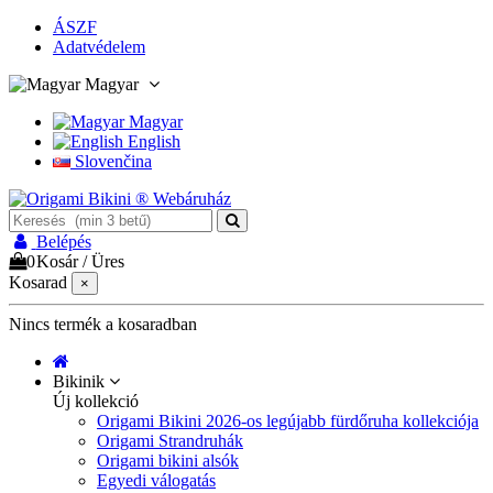
ÁSZF
Adatvédelem
Magyar
Magyar
English
Slovenčina
Belépés
0
Kosár
/
Üres
Kosarad
×
Nincs termék a kosaradban
Bikinik
Új kollekció
Origami Bikini 2026-os legújabb fürdőruha kollekciója
Origami Strandruhák
Origami bikini alsók
Egyedi válogatás