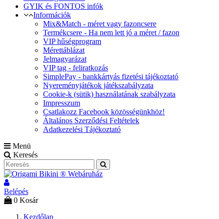
GYIK és FONTOS infók
Információk
Mix&Match - méret vagy fazoncsere
Termékcsere - Ha nem lett jó a méret / fazon
VIP hűségprogram
Mérettáblázat
Jelmagyarázat
VIP tag - feliratkozás
SimplePay - bankkártyás fizetési tájékoztató
Nyereményjátékok játékszabályzata
Cookie-k (sütik) használatának szabályzata
Impresszum
Csatlakozz Facebook közösségünkhöz!
Általános Szerződési Feltételek
Adatkezelési Tájékoztató
Menü
Keresés
Belépés
0
Kosár
Kezdőlap