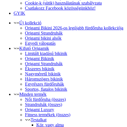
Cookie-k (sütik) használatának szabályzata
Csatlakozz Facebook közösségünkhöz!
GYIK
Új kollekció
Origami Bikini 2026-os legújabb fürdőruha kollekciója
Origami Strandruhák
Origami bikini alsók
Egyedi válogatás
Kifutó Origamik
Limitált kiadású bikinik
Origami Bikinik
Origami Strandruhák
Ékszeres bikinik
Nagyméretű bikinik
Háromszöges bikinik
Egyrészes fürdőruhák
Sportos, fiatalos bikinik
Minden termék
Női fürdőruha (összes)
Strandruhák (összes)
Origami Luxury
Fitness termékek (összes)
Testalkat
Kör, vagy alma