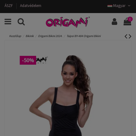
ÁSZF
Adatvédelem
Magyar
0
Kezdőlap
Bikinik
Origami Bikini 2024.
Taipei BY-484 Origami Bikini
-50%