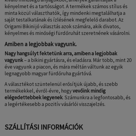
kényelmet és a tartósságot. A termékek számos stílus és
minta közül választhatók, így mindenki megtalálhatja a
saját testalkatának és ízlésének megfelelő darabot. Az
Origami Bikini jó választás azok számára, akik divatos,
kényelmes és minőségi fürdőruhát szeretnének vásárolni.
Amiben a legjobbak vagyunk.
Nagy hangsúlyt fektetünk arra, amiben a legjobbak
vagyunk
– a bikini gyártásra, és eladásra. Már több, mint 20
éve vagyunk a piacon, és mára méltán váltunk az egyik
legnagyobb magyar fürdőruha gyártóvá.
A választékot szüntelenül erősítjük újabb, és szebb
termékekkel, évről-évre, hogy
vevőink mindig
elégedettebbek legyenek
. Számunkra a legfontosabb, és
a legértékesebb a pozitív vásárlói visszajelzés.
SZÁLLÍTÁSI INFORMÁCIÓK