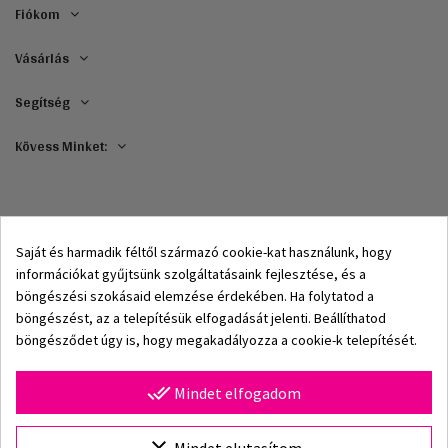
Fiókom
Vásárlás
Segítség
Kövess Minket:
Saját és harmadik féltől származó cookie-kat használunk, hogy
információkat gyűjtsünk szolgáltatásaink fejlesztése, és a
böngészési szokásaid elemzése érdekében. Ha folytatod a
böngészést, az a telepítésük elfogadását jelenti. Beállíthatod
böngésződet úgy is, hogy megakadályozza a cookie-k telepítését.
© 2002–2026 Origami-Bikini Kft. Minden jog fenntartva.
done_all
Mindet elfogadom
Origami Bikini – prémium női fürdőruhák és bikinik
közvetlenül a gyártótól.
Fedezd fel 2026-os
Válassz Méretet
clear
Mindet elutasítom