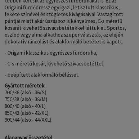
többen keresik az egyrészes fürdőruhákat is. Ez az
Origami fürdődressz egy igazi, letisztult klasszikus,
fekete színével és szögletes kivágásaival. Vastagított
pántjai miatt akár úszáshoz is kényelmes, C-s méretű
kosarát kivehető szivacsbetétekkel láttuk el. Sportos,
oszlop vagy alma alkathoz szuper választás, az elején
dekoratív ráncolást és alakformáló betétet is kapott.
- Origami klasszikus egyrészes fürdőruha,
- C-s méretű kosár, kivehető szivacsbetéttel,
- beépített alakformáló béléssel.
Gyártott méretek:
70C/36 (alsó - 36/S)
75C/38 (alsó - 38/M)
80C/40 (alsó - 40/L)
85C/42 (alsó - 42/XL)
90C/44 (alsó - 44/XXL)
Alapanyag összetétel: