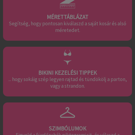
MÉRETTÁBLÁZAT
Segítség, hogy pontosan kiválaszd a saját kosár és alsó
méretedet.
BIKINI KEZELÉSI TIPPEK
... hogy sokáig szép legyen rajtad és tündökölj a parton,
vagy a strandon.
SZIMBÓLUMOK
Figyeld a fürdőruhák piktogramjait, és válaszd a