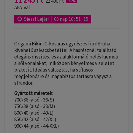
22 490 Ft
-50%
ÁFA-val
Siess! Lejár!
03
nap
16
:
51
:
15
Origami Bikini C-kosaras egyrészes fürdőruha
kivehető szivacsbetéttel. A hasrésznél található
elegáns díszítés, és az alakformáló bélés kiemeli
a női vonalakat, miközben kényelmes viseletet
biztosít. Ideális választás, ha stílusos
megjelenésre és magabiztos tartásra vágysz a
strandon.
Gyártott méretek:
70C/36 (alsó - 36/S)
75C/38 (alsó - 38/M)
80C/40 (alsó - 40/L)
85C/42 (alsó - 42/XL)
90C/44 (alsó - 44/XXL)