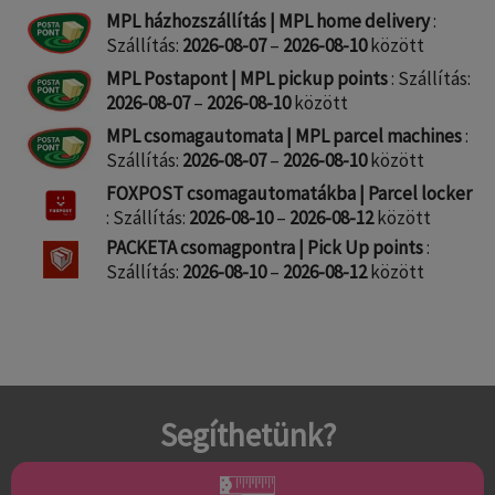
MPL házhozszállítás | MPL home delivery
:
Szállítás:
2026-08-07
–
2026-08-10
között
MPL Postapont | MPL pickup points
: Szállítás:
2026-08-07
–
2026-08-10
között
MPL csomagautomata | MPL parcel machines
:
Szállítás:
2026-08-07
–
2026-08-10
között
FOXPOST csomagautomatákba | Parcel locker
: Szállítás:
2026-08-10
–
2026-08-12
között
PACKETA csomagpontra | Pick Up points
:
Szállítás:
2026-08-10
–
2026-08-12
között
Segíthetünk?