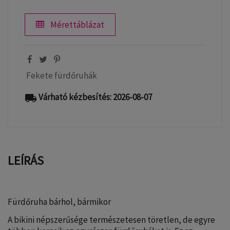
Mérettáblázat
Fekete fürdőruhák
Várható kézbesítés: 2026-08-07
local_shipping
LEÍRÁS
Fürdőruha bárhol, bármikor
A bikini népszerűsége természetesen töretlen, de egyre