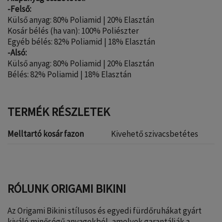
-Felső:
Külső anyag: 80% Poliamid | 20% Elasztán
Kosár bélés (ha van): 100% Poliészter
Egyéb bélés: 82% Poliamid | 18% Elasztán
-Alsó:
Külső anyag: 80% Poliamid | 20% Elasztán
Bélés: 82% Poliamid | 18% Elasztán
TERMÉK RÉSZLETEK
Melltartó kosár fazon
Kivehető szivacsbetétes
RÓLUNK ORIGAMI BIKINI
Az Origami Bikini stílusos és egyedi fürdőruhákat gyárt
kiváló minőségű anyagokból, amelyek garantálják a