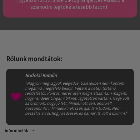
számodra legtökéletesebb fazont.
Rólunk mondtátok:
Bodolai Katalin
"Nagyon megvagyok elégedve. Üzletekben nem kaptam
magamra megfelelő bikinit. Féltem a neten történő
rendeléstől. Pontos mérés után mégis elszántam magam,
hogy rendelet Origami bikinit. Izgatottan vártam. Nagy volt
az örömöm, hogy jó lett. Minden ott van, ahol kell.
Köszönöm!!! :) Mindenkinek csak ajánlani tudom. Nem
beszélve arról, hogy kedvesek és hamar itt volt a bikinim."
Információk