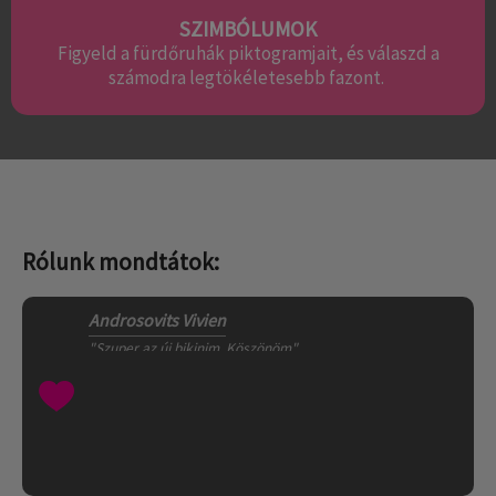
SZIMBÓLUMOK
Figyeld a fürdőruhák piktogramjait, és válaszd a
számodra legtökéletesebb fazont.
Rólunk mondtátok:
Varga Tímea
"Sziasztok! Nagyon
szépen köszönöm
a gyors, alapos,
gondoskodó,
figyelmes
kiszolgálást.
Tegnap du.
rendeltem a
fürdőruhát és ma