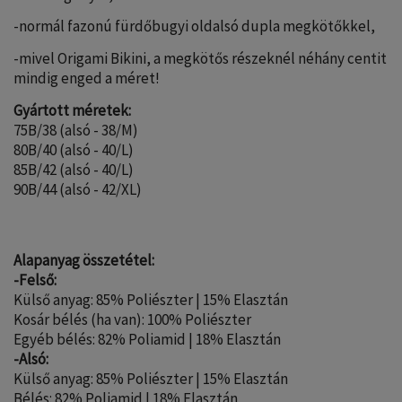
-normál fazonú fürdőbugyi oldalsó dupla megkötőkkel,
-mivel Origami Bikini, a megkötős részeknél néhány centit
mindig enged a méret!
Gyártott méretek:
75B/38 (alsó - 38/M)
80B/40 (alsó - 40/L)
85B/42 (alsó - 40/L)
90B/44 (alsó - 42/XL)
Alapanyag összetétel:
-Felső:
Külső anyag: 85% Poliészter | 15% Elasztán
Kosár bélés (ha van): 100% Poliészter
Egyéb bélés: 82% Poliamid | 18% Elasztán
-Alsó:
Külső anyag: 85% Poliészter | 15% Elasztán
Bélés: 82% Poliamid | 18% Elasztán