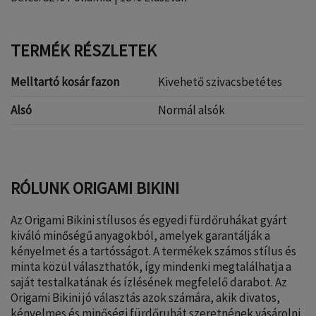
TERMÉK RÉSZLETEK
Melltartó kosár fazon
Kivehető szivacsbetétes
Alsó
Normál alsók
RÓLUNK ORIGAMI BIKINI
Az Origami Bikini stílusos és egyedi fürdőruhákat gyárt
kiváló minőségű anyagokból, amelyek garantálják a
kényelmet és a tartósságot. A termékek számos stílus és
minta közül választhatók, így mindenki megtalálhatja a
saját testalkatának és ízlésének megfelelő darabot. Az
Origami Bikini jó választás azok számára, akik divatos,
kényelmes és minőségi fürdőruhát szeretnének vásárolni.