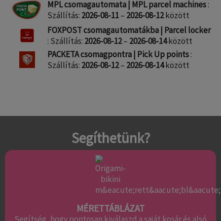
MPL csomagautomata | MPL parcel machines
:
Szállítás:
2026-08-11
–
2026-08-12
között
FOXPOST csomagautomatákba | Parcel locker
: Szállítás:
2026-08-12
–
2026-08-14
között
PACKETA csomagpontra | Pick Up points
:
Szállítás:
2026-08-12
–
2026-08-14
között
Segíthetünk?
MÉRETTÁBLÁZAT
Segítség, hogy pontosan kiválaszd a saját kosár és alsó