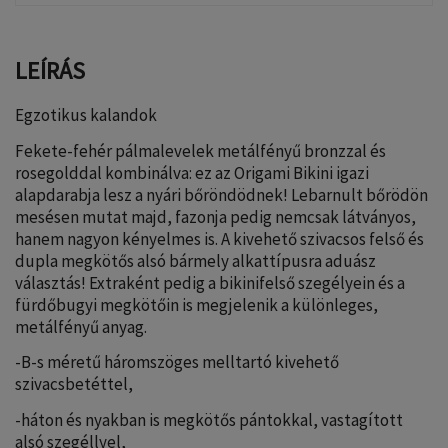
LEÍRÁS
Egzotikus kalandok
Fekete-fehér pálmalevelek metálfényű bronzzal és
rosegolddal kombinálva: ez az Origami Bikini igazi
alapdarabja lesz a nyári bőröndödnek! Lebarnult bőrödön
mesésen mutat majd, fazonja pedig nemcsak látványos,
hanem nagyon kényelmes is. A kivehető szivacsos felső és
dupla megkötős alsó bármely alkattípusra aduász
választás! Extraként pedig a bikinifelső szegélyein és a
fürdőbugyi megkötőin is megjelenik a különleges,
metálfényű anyag.
-B-s méretű háromszöges melltartó kivehető
szivacsbetéttel,
-háton és nyakban is megkötős pántokkal, vastagított
alsó szegéllyel,