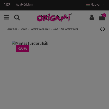
ÁSZF
Adatvédelem
Magyar
0
Kezdőlap
Bikinik
Origami Bikini 2024.
Haiti F-425 Origami Bikini
-50%