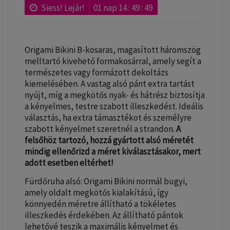
Siess! Lejár!
01
nap
14
:
49
:
49
Origami Bikini B-kosaras, magasított háromszög
melltartó kivehető formakosárral, amely segít a
természetes vagy formázott dekoltázs
kiemelésében. A vastag alsó pánt extra tartást
nyújt, míg a megkötős nyak- és hátrész biztosítja
a kényelmes, testre szabott illeszkedést. Ideális
választás, ha extra támasztékot és személyre
szabott kényelmet szeretnél a strandon.
A
felsőhöz tartozó, hozzá gyártott alsó méretét
mindig ellenőrizd a méret kiválasztásakor, mert
adott esetben eltérhet!
Fürdőruha alsó: Origami Bikini normál bugyi,
amely oldalt megkötős kialakítású, így
könnyedén méretre állítható a tökéletes
illeszkedés érdekében. Az állítható pántok
lehetővé teszik a maximális kényelmet és