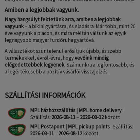
Amiben a legjobbak vagyunk.
Nagy hangsúlyt fektetünk arra, amiben a legjobbak
vagyunk
– a bikini gyártásra, és eladásra. Már több, mint 20
éve vagyunk a piacon, és mára méltán váltunk az egyik
legnagyobb magyar fürdőruha gyártóvá.
A választékot szüntelenül erősítjük újabb, és szebb
termékekkel, évről-évre, hogy
vevőink mindig
elégedettebbek legyenek
. Számunkra a legfontosabb, és
a legértékesebb a pozitív vásárlói visszajelzés.
SZÁLLÍTÁSI INFORMÁCIÓK
MPL házhozszállítás | MPL home delivery
:
Szállítás:
2026-08-11
–
2026-08-12
között
MPL Postapont | MPL pickup points
: Szállítás:
2026-08-11
–
2026-08-12
között