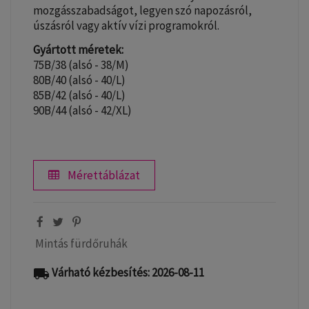
mozgásszabadságot, legyen szó napozásról,
úszásról vagy aktív vízi programokról.
Gyártott méretek:
75B/38 (alsó - 38/M)
80B/40 (alsó - 40/L)
85B/42 (alsó - 40/L)
90B/44 (alsó - 42/XL)
Mérettáblázat
Mintás fürdőruhák
Várható kézbesítés: 2026-08-11
local_shipping