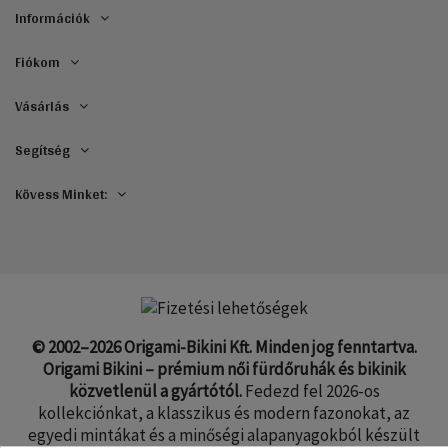
reggelre kis
Információk
kedvességekkel
kísérve meg is
Fiókom
érkezett. Szuperek
vagytok! (A
fürdőruha is
Vásárlás
pompás) Szép
napot Nektek!
Csak így tovább! J
Segítség
Üdv Timi"
Kövess Minket:
© 2002–2026 Origami-Bikini Kft. Minden jog fenntartva.
Origami Bikini – prémium női fürdőruhák és bikinik
közvetlenül a gyártótól.
Fedezd fel 2026-os
kollekciónkat, a klasszikus és modern fazonokat, az
egyedi mintákat és a minőségi alapanyagokból készült