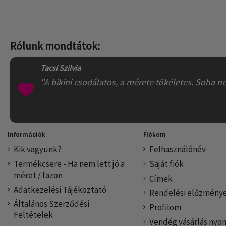
Rólunk mondtátok:
Tacsi Szilvia
"A bikini csodálatos, a mérete tökéletes. Soha 
Információk
Fiókom
Kik vagyunk?
Felhasználónév
Termékcsere - Ha nem lett jó a
Saját fiók
méret / fazon
Címek
Adatkezelési Tájékoztató
Rendelési előzmény
Általános Szerződési
Profilom
Feltételek
Vendég vásárlás nyo