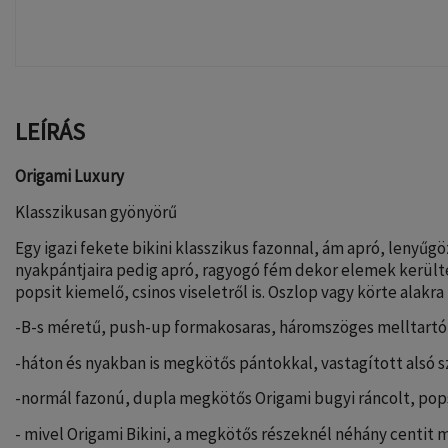
LEÍRÁS
Origami Luxury
Klasszikusan gyönyörű
Egy igazi fekete bikini klasszikus fazonnal, ám apró, lenyűgöz
nyakpántjaira pedig apró, ragyogó fém dekor elemek került
popsit kiemelő, csinos viseletről is. Oszlop vagy körte alakra
-B-s méretű, push-up formakosaras, háromszöges melltartó
-háton és nyakban is megkötős pántokkal, vastagított alsó s
-normál fazonú, dupla megkötős Origami bugyi ráncolt, pops
- mivel Origami Bikini, a megkötős részeknél néhány centit 