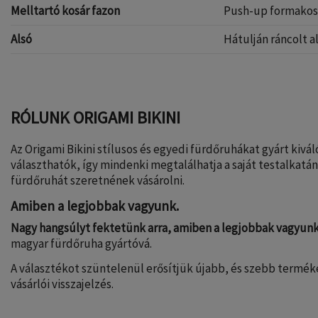
Melltartó kosár fazon
Push-up formakos
Alsó
Hátulján ráncolt a
RÓLUNK ORIGAMI BIKINI
Az Origami Bikini stílusos és egyedi fürdőruhákat gyárt kiv
választhatók, így mindenki megtalálhatja a saját testalkatán
fürdőruhát szeretnének vásárolni.
Amiben a legjobbak vagyunk.
Nagy hangsúlyt fektetünk arra, amiben a legjobbak vagyun
magyar fürdőruha gyártóvá.
A választékot szüntelenül erősítjük újabb, és szebb termék
vásárlói visszajelzés.