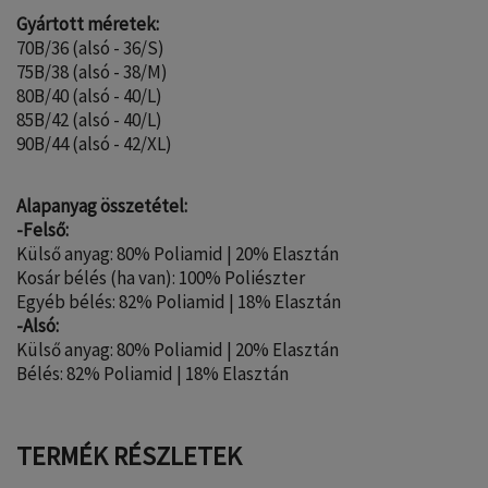
Gyártott méretek:
70B/36 (alsó - 36/S)
75B/38 (alsó - 38/M)
80B/40 (alsó - 40/L)
85B/42 (alsó - 40/L)
90B/44 (alsó - 42/XL)
Alapanyag összetétel:
-Felső:
Külső anyag: 80% Poliamid | 20% Elasztán
Kosár bélés (ha van): 100% Poliészter
Egyéb bélés: 82% Poliamid | 18% Elasztán
-Alsó:
Külső anyag: 80% Poliamid | 20% Elasztán
Bélés: 82% Poliamid | 18% Elasztán
TERMÉK RÉSZLETEK