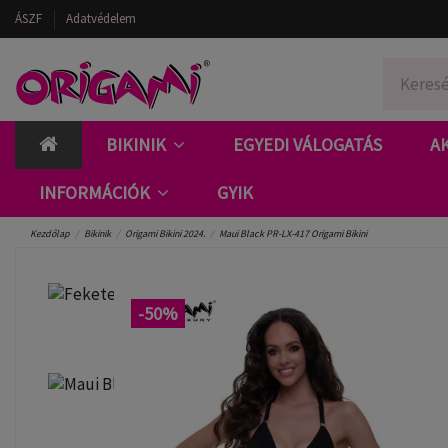
ÁSZF
Adatvédelem
BIKINIK
EGYEDI VÁLOGATÁS
A
INFORMÁCIÓK
GYIK
Kezdőlap
Bikinik
Origami Bikini 2024.
Maui Black PR-LX-417 Origami Bikini
-50%