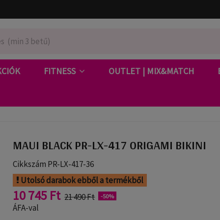
KCIÓK
FITNESS
OUTLET | MIX&MATCH
MAUI BLACK PR-LX-417 ORIGAMI BIKINI
Cikkszám
PR-LX-417-36
Utolsó darabok ebből a termékből
10 745 Ft
21 490 Ft
-50%
ÁFA-val