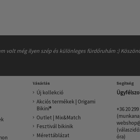
nem volt még ilyen szép és különleges fürdőruhám :) Köszö
Vásárlás
Segítség
Új kollekció
Ügyfélszo
Akciós termékek | Origami
Bikini®
+36 20 299
(munkanap
Outlet | Mix&Match
ek
webshop@o
Fesztivál bikinik
(válaszid
Mérettáblázat
óra)
mon