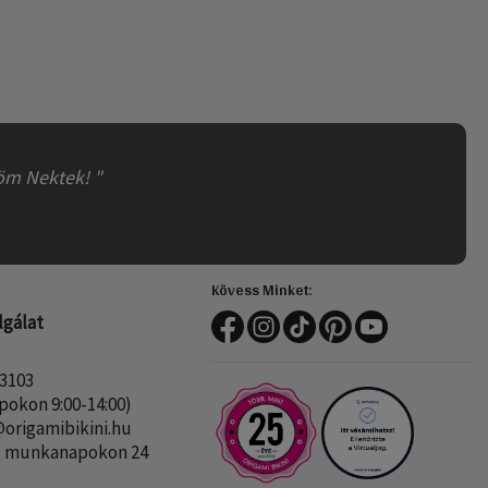
nöm Nektek! "
Kövess Minket:
lgálat
 3103
okon 9:00-14:00)
rigamibikini.hu
ő: munkanapokon 24