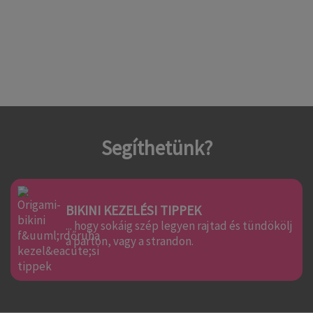
Segíthetünk?
BIKINI KEZELÉSI TIPPEK
... hogy sokáig szép legyen rajtad és tündökölj
a parton, vagy a strandon.