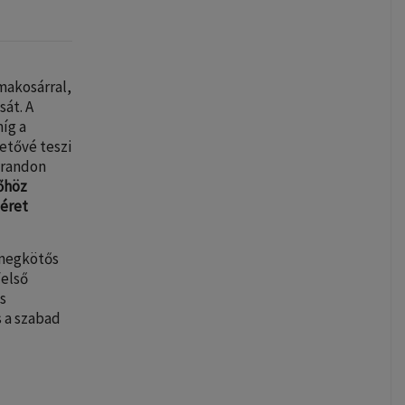
makosárral,
sát. A
míg a
etővé teszi
strandon
sőhöz
méret
 megkötős
felső
s
s a szabad