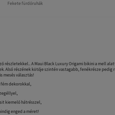
Fekete fürdőruhák
ő részletekkel... A Maui Black Luxury Origami bikini a mell alat
ek. Alsó részének kötője szintén vastagabb, fenékrésze pedi
 is mesés választás!
 fém dekorokkal,
zegéllyel,
it kiemelő hátrésszel,
mindig enged a méret!