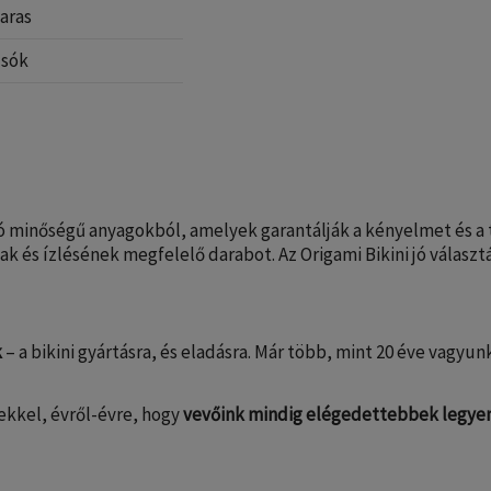
aras
lsók
áló minőségű anyagokból, amelyek garantálják a kényelmet és a
ak és ízlésének megfelelő darabot. Az Origami Bikini jó válasz
k
– a bikini gyártásra, és eladásra. Már több, mint 20 éve vagyu
ekkel, évről-évre, hogy
vevőink mindig elégedettebbek legye