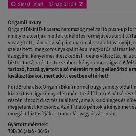
Siess! Lejár!
02
nap
01
:
34
:
55
Origami Luxury
Origami Bikini B-kosaras háromszög melltartó push-up for
amely biztosítja a mellek tökéletes formáját és stabil tartá
vastagított, ráncolt alsó pánt maximális stabilitást nyújt, 
szélesített, megkötős nyakpánt és a megkötős hátrész leh
az egyéni, kényelmes illeszkedést. Ideális választás, ha a 
biztos tartásra és testre szabott kényelemre vágysz.
A fel
tartozó, hozzá gyártott alsó méretét mindig ellenőrizd a 
kiválasztásakor, mert adott esetben eltérhet!
Fürdőruha alsó: Origami Bikini normál bugyi, amely oldalt
kialakítású, így könnyedén méretre állítható. A hátsó rész 
részén ráncolt díszítés található, amely különleges és nőie
megjelenést kölcsönöz. Az állítható pántok a kényelmet é
mozgást biztosítják a strandolás vagy úszás során.
Gyártott méretek:
70B/36 (alsó - 36/S)