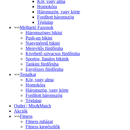
Kör, vagy alma
Homokóra
Háromszög, vagy körte
Fordított háromszög
Téglalap
Melltartó Fazonok
Háromszöges bikini
Push-up bikini
Nagyméretű bikini
Merevítős fürdőruha
Kivehető szivacsos fürdőruha
Sportos, fiatalos bikinik
Tankini fürdőruha
Egyrészes fürdőruha
Testalkat
Kör, vagy alma
Homokóra
Háromszög, vagy körte
Fordított háromszög
Téglalap
Outlet | Mix&Match
Akciók
Fitness
Fitness ruházat
Fitness kiegészítők