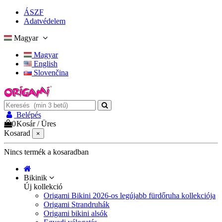
ÁSZF
Adatvédelem
Magyar
Magyar
English
Slovenčina
Belépés
0
Kosár
/
Üres
Kosarad
×
Nincs termék a kosaradban
Bikinik
Új kollekció
Origami Bikini 2026-os legújabb fürdőruha kollekciója
Origami Strandruhák
Origami bikini alsók