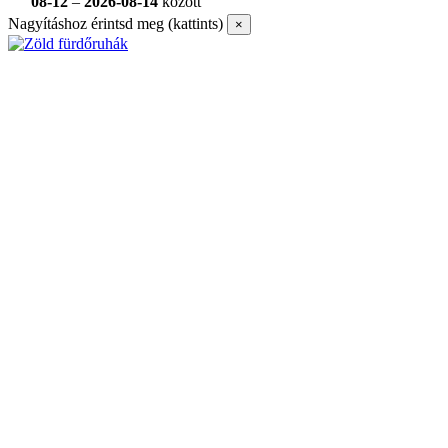
08-12
–
2026-08-14
között
Nagyításhoz érintsd meg (kattints)
×