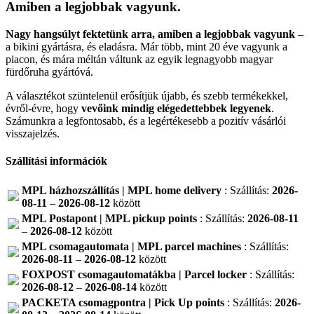
Amiben a legjobbak vagyunk.
Nagy hangsúlyt fektetünk arra, amiben a legjobbak vagyunk
–
a bikini gyártásra, és eladásra. Már több, mint 20 éve vagyunk a
piacon, és mára méltán váltunk az egyik legnagyobb magyar
fürdőruha gyártóvá.
A választékot szüntelenül erősítjük újabb, és szebb termékekkel,
évről-évre, hogy
vevőink mindig elégedettebbek legyenek
.
Számunkra a legfontosabb, és a legértékesebb a pozitív vásárlói
visszajelzés.
Szállítási információk
MPL házhozszállítás | MPL home delivery
: Szállítás:
2026-
08-11
–
2026-08-12
között
MPL Postapont | MPL pickup points
: Szállítás:
2026-08-11
–
2026-08-12
között
MPL csomagautomata | MPL parcel machines
: Szállítás:
2026-08-11
–
2026-08-12
között
FOXPOST csomagautomatákba | Parcel locker
: Szállítás:
2026-08-12
–
2026-08-14
között
PACKETA csomagpontra | Pick Up points
: Szállítás:
2026-