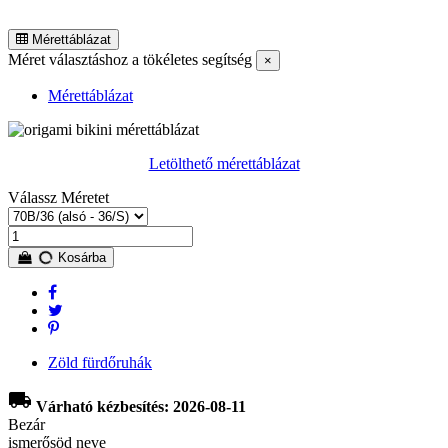
Mérettáblázat
Méret választáshoz a tökéletes segítség
×
Mérettáblázat
Letölthető mérettáblázat
Válassz Méretet
Kosárba
Zöld fürdőruhák
local_shipping
Várható kézbesítés: 2026-08-11
Bezár
ismerősöd neve