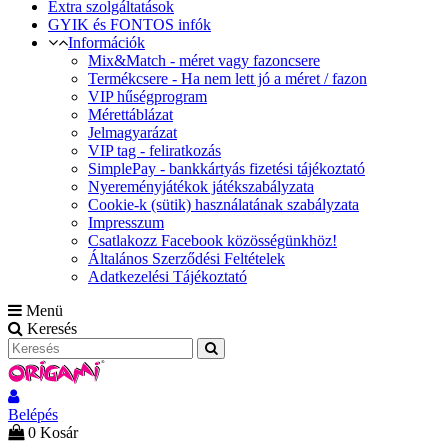
Extra szolgáltatások
GYIK és FONTOS infók
Információk
Mix&Match - méret vagy fazoncsere
Termékcsere - Ha nem lett jó a méret / fazon
VIP hűségprogram
Mérettáblázat
Jelmagyarázat
VIP tag - feliratkozás
SimplePay - bankkártyás fizetési tájékoztató
Nyereményjátékok játékszabályzata
Cookie-k (sütik) használatának szabályzata
Impresszum
Csatlakozz Facebook közösségünkhöz!
Általános Szerződési Feltételek
Adatkezelési Tájékoztató
Menü
Keresés
Belépés
0
Kosár