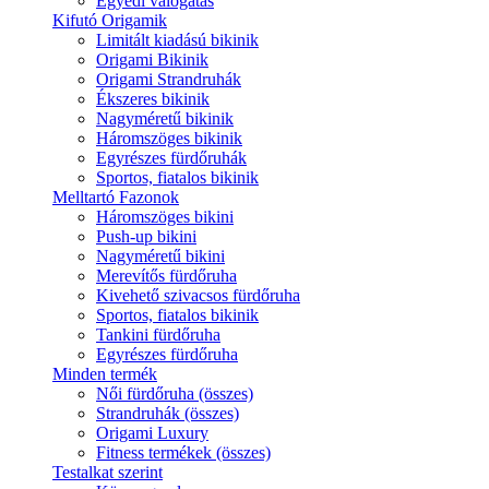
Egyedi válogatás
Kifutó Origamik
Limitált kiadású bikinik
Origami Bikinik
Origami Strandruhák
Ékszeres bikinik
Nagyméretű bikinik
Háromszöges bikinik
Egyrészes fürdőruhák
Sportos, fiatalos bikinik
Melltartó Fazonok
Háromszöges bikini
Push-up bikini
Nagyméretű bikini
Merevítős fürdőruha
Kivehető szivacsos fürdőruha
Sportos, fiatalos bikinik
Tankini fürdőruha
Egyrészes fürdőruha
Minden termék
Női fürdőruha (összes)
Strandruhák (összes)
Origami Luxury
Fitness termékek (összes)
Testalkat szerint