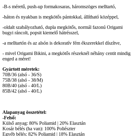
-B-s méretű, push-up formakosaras, háromszöges melltartó,
-háton és nyakban is megkötős pántokkal, állítható középpel,
-oldalt szabályozható, dupla megkötős, normál fazonú Origami
bugyi ráncolt, popsit kiemelő hátrésszel,
-a melltartón és az alsón is dekoratív fém ékszerekkel díszítve,
- mivel Origami Bikini, a megkötős részeknél néhány centit mindig
enged a méret!
Gyártott méretek:
70B/36 (alsó - 36/S)
75B/38 (alsó - 38/M)
80B/40 (alsó - 40/L)
85B/42 (alsó - 40/L)
Alapanyag összetétel:
-Felső:
Külső anyag: 80% Poliamid | 20% Elasztán
Kosár bélés (ha van): 100% Poliészter
Egyéb bélés: 82% Poliamid | 18% Elasztán