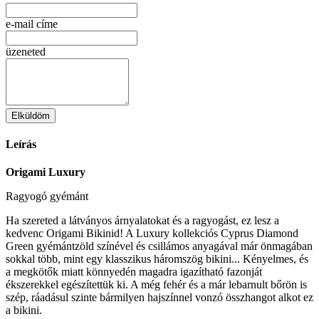
e-mail címe
üzeneted
Elküldöm
Leírás
Origami Luxury
Ragyogó gyémánt
Ha szereted a látványos árnyalatokat és a ragyogást, ez lesz a
kedvenc Origami Bikinid! A Luxury kollekciós Cyprus Diamond
Green gyémántzöld színével és csillámos anyagával már önmagában
sokkal több, mint egy klasszikus háromszög bikini... Kényelmes, és
a megkötők miatt könnyedén magadra igazítható fazonját
ékszerekkel egészítettük ki. A még fehér és a már lebarnult bőrön is
szép, ráadásul szinte bármilyen hajszínnel vonzó összhangot alkot ez
a bikini.