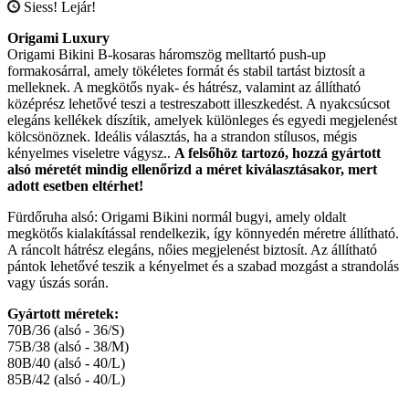
Siess! Lejár!
Origami Luxury
Origami Bikini B-kosaras háromszög melltartó push-up
formakosárral, amely tökéletes formát és stabil tartást biztosít a
melleknek. A megkötős nyak- és hátrész, valamint az állítható
középrész lehetővé teszi a testreszabott illeszkedést. A nyakcsúcsot
elegáns kellékek díszítik, amelyek különleges és egyedi megjelenést
kölcsönöznek. Ideális választás, ha a strandon stílusos, mégis
kényelmes viseletre vágysz..
A felsőhöz tartozó, hozzá gyártott
alsó méretét mindig ellenőrizd a méret kiválasztásakor, mert
adott esetben eltérhet!
Fürdőruha alsó: Origami Bikini normál bugyi, amely oldalt
megkötős kialakítással rendelkezik, így könnyedén méretre állítható.
A ráncolt hátrész elegáns, nőies megjelenést biztosít. Az állítható
pántok lehetővé teszik a kényelmet és a szabad mozgást a strandolás
vagy úszás során.
Gyártott méretek:
70B/36 (alsó - 36/S)
75B/38 (alsó - 38/M)
80B/40 (alsó - 40/L)
85B/42 (alsó - 40/L)