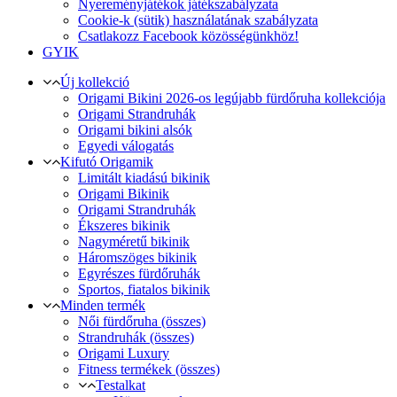
Nyereményjátékok játékszabályzata
Cookie-k (sütik) használatának szabályzata
Csatlakozz Facebook közösségünkhöz!
GYIK
Új kollekció
Origami Bikini 2026-os legújabb fürdőruha kollekciója
Origami Strandruhák
Origami bikini alsók
Egyedi válogatás
Kifutó Origamik
Limitált kiadású bikinik
Origami Bikinik
Origami Strandruhák
Ékszeres bikinik
Nagyméretű bikinik
Háromszöges bikinik
Egyrészes fürdőruhák
Sportos, fiatalos bikinik
Minden termék
Női fürdőruha (összes)
Strandruhák (összes)
Origami Luxury
Fitness termékek (összes)
Testalkat