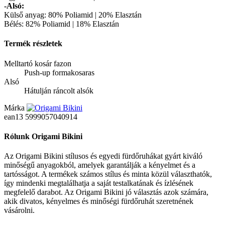
-Alsó:
Külső anyag: 80% Poliamid | 20% Elasztán
Bélés: 82% Poliamid | 18% Elasztán
Termék részletek
Melltartó kosár fazon
Push-up formakosaras
Alsó
Hátulján ráncolt alsók
Márka
ean13
5999057040914
Rólunk Origami Bikini
Az Origami Bikini stílusos és egyedi fürdőruhákat gyárt kiváló
minőségű anyagokból, amelyek garantálják a kényelmet és a
tartósságot. A termékek számos stílus és minta közül választhatók,
így mindenki megtalálhatja a saját testalkatának és ízlésének
megfelelő darabot. Az Origami Bikini jó választás azok számára,
akik divatos, kényelmes és minőségi fürdőruhát szeretnének
vásárolni.