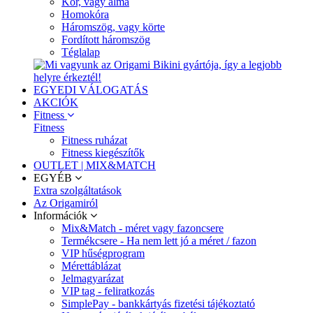
Kör, vagy alma
Homokóra
Háromszög, vagy körte
Fordított háromszög
Téglalap
EGYEDI VÁLOGATÁS
AKCIÓK
Fitness
Fitness
Fitness ruházat
Fitness kiegészítők
OUTLET | MIX&MATCH
EGYÉB
Extra szolgáltatások
Az Origamiról
Információk
Mix&Match - méret vagy fazoncsere
Termékcsere - Ha nem lett jó a méret / fazon
VIP hűségprogram
Mérettáblázat
Jelmagyarázat
VIP tag - feliratkozás
SimplePay - bankkártyás fizetési tájékoztató