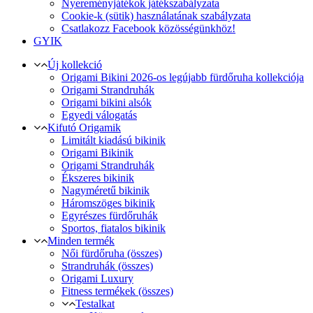
Nyereményjátékok játékszabályzata
Cookie-k (sütik) használatának szabályzata
Csatlakozz Facebook közösségünkhöz!
GYIK
Új kollekció
Origami Bikini 2026-os legújabb fürdőruha kollekciója
Origami Strandruhák
Origami bikini alsók
Egyedi válogatás
Kifutó Origamik
Limitált kiadású bikinik
Origami Bikinik
Origami Strandruhák
Ékszeres bikinik
Nagyméretű bikinik
Háromszöges bikinik
Egyrészes fürdőruhák
Sportos, fiatalos bikinik
Minden termék
Női fürdőruha (összes)
Strandruhák (összes)
Origami Luxury
Fitness termékek (összes)
Testalkat