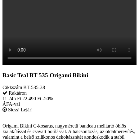
Basic Teal BT-535 Origami Bikini
Cikkszám
BT-535-38
Raktáron
11 245 Ft
22 490 Ft
-50%
ÁFA-val
Siess! Lejár!
Origami Bikini C-kosaras, nagyméretű bandeau melltartó öblös
kialakítással és csavart borítással. A halcsontozás, az oldalmerevítés,
valamint a belső szilikonos dekoltázsrátét gondoskodik a stabil