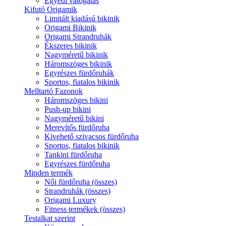
Egyedi válogatás
Kifutó Origamik
Limitált kiadású bikinik
Origami Bikinik
Origami Strandruhák
Ékszeres bikinik
Nagyméretű bikinik
Háromszöges bikinik
Egyrészes fürdőruhák
Sportos, fiatalos bikinik
Melltartó Fazonok
Háromszöges bikini
Push-up bikini
Nagyméretű bikini
Merevítős fürdőruha
Kivehető szivacsos fürdőruha
Sportos, fiatalos bikinik
Tankini fürdőruha
Egyrészes fürdőruha
Minden termék
Női fürdőruha (összes)
Strandruhák (összes)
Origami Luxury
Fitness termékek (összes)
Testalkat szerint