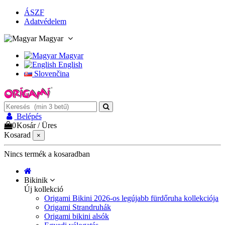
ÁSZF
Adatvédelem
Magyar
Magyar
English
Slovenčina
Belépés
0
Kosár
/
Üres
Kosarad
×
Nincs termék a kosaradban
Bikinik
Új kollekció
Origami Bikini 2026-os legújabb fürdőruha kollekciója
Origami Strandruhák
Origami bikini alsók