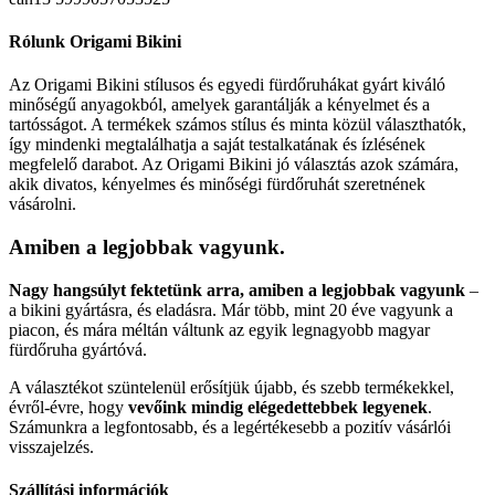
Rólunk Origami Bikini
Az Origami Bikini stílusos és egyedi fürdőruhákat gyárt kiváló
minőségű anyagokból, amelyek garantálják a kényelmet és a
tartósságot. A termékek számos stílus és minta közül választhatók,
így mindenki megtalálhatja a saját testalkatának és ízlésének
megfelelő darabot. Az Origami Bikini jó választás azok számára,
akik divatos, kényelmes és minőségi fürdőruhát szeretnének
vásárolni.
Amiben a legjobbak vagyunk.
Nagy hangsúlyt fektetünk arra, amiben a legjobbak vagyunk
–
a bikini gyártásra, és eladásra. Már több, mint 20 éve vagyunk a
piacon, és mára méltán váltunk az egyik legnagyobb magyar
fürdőruha gyártóvá.
A választékot szüntelenül erősítjük újabb, és szebb termékekkel,
évről-évre, hogy
vevőink mindig elégedettebbek legyenek
.
Számunkra a legfontosabb, és a legértékesebb a pozitív vásárlói
visszajelzés.
Szállítási információk