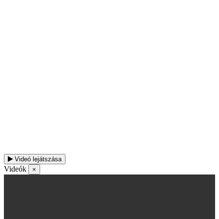
Videó lejátszása
Videók
×