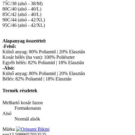
75C/38 (alsó - 38/M)
80C/40 (alsó - 40/L)
85C/42 (alsó - 40/L)
90C/44 (alsó - 42/XL)
95C/46 (alsó - 42/XL)
Alapanyag összetétel:
-Felső:
Külső anyag: 80% Poliamid | 20% Elasztán
Kosár bélés (ha van): 100% Poliészter
Egyéb bélés: 82% Poliamid | 18% Elasztán
-Alsó:
Külső anyag: 80% Poliamid | 20% Elasztán
Bélés: 82% Poliamid | 18% Elasztán
Termék részletek
Melltartó kosár fazon
Formakosaras
Alsó
Normál alsók
Márka
ean13
5999057053525