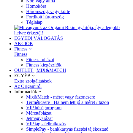
Kör, vagy alma
Homokóra
Háromszög, vagy körte
Fordított háromszög
Téglalap
EGYEDI VÁLOGATÁS
AKCIÓK
Fitness
Fitness
Fitness ruházat
Fitness kiegészítők
OUTLET | MIX&MATCH
EGYÉB
Extra szolgáltatások
Az Origamiról
Információk
Mix&Match - méret vagy fazoncsere
Termékcsere - Ha nem lett jó a méret / fazon
VIP hűségprogram
Mérettáblázat
Jelmagyarázat
VIP tag - feliratkozás
SimplePay - bankkártyás fizetési tájékoztató