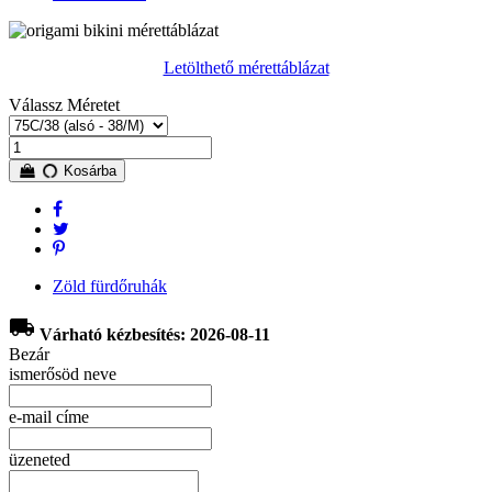
Letölthető mérettáblázat
Válassz Méretet
Kosárba
Zöld fürdőruhák
local_shipping
Várható kézbesítés: 2026-08-11
Bezár
ismerősöd neve
e-mail címe
üzeneted