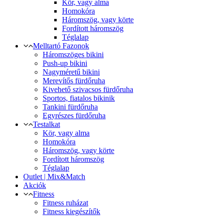
Kör, vagy alma
Homokóra
Háromszög, vagy körte
Fordított háromszög
Téglalap
Melltartó Fazonok
Háromszöges bikini
Push-up bikini
Nagyméretű bikini
Merevítős fürdőruha
Kivehető szivacsos fürdőruha
Sportos, fiatalos bikinik
Tankini fürdőruha
Egyrészes fürdőruha
Testalkat
Kör, vagy alma
Homokóra
Háromszög, vagy körte
Fordított háromszög
Téglalap
Outlet | Mix&Match
Akciók
Fitness
Fitness ruházat
Fitness kiegészítők