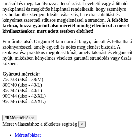
tartásról és megakadályozza a lecsúszást. Levehető vagy állítható
nyakpánttal és megkötős hátpánttal rendelkezik, hogy személyre
szabottan illeszkedjen. Ideális választás, ha extra stabilitást és
kényelmet szeretnél stílusos megjelenéssel a strandon.
A felsőhöz
tartozó, hozzá gyártott alsó méretét mindig ellenőrizd a méret
kiválasztásakor, mert adott esetben eltérhet!
Fürdőruha alsó: Origami Bikini normál bugyi, ráncolt és felhajtható
szoknyarésszel, amely egyedi és nőies megjelenést biztosít. A
szoknyarész praktikus megoldást kínál, amely takarást és eleganciát
nyújt, miközben kényelmes viseletet garantál strandolás vagy úszás
közben.
Gyártott méretek:
75C/38 (alsó - 38/M)
80C/40 (alsó - 40/L)
85C/42 (alsó - 40/L)
90C/44 (alsó - 42/XL)
95C/46 (alsó - 42/XL)
Mérettáblázat
Méret választáshoz a tökéletes segítség
×
Mérettáblázat