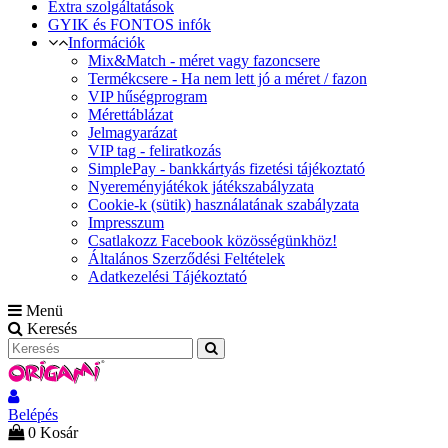
Extra szolgáltatások
GYIK és FONTOS infók
Információk
Mix&Match - méret vagy fazoncsere
Termékcsere - Ha nem lett jó a méret / fazon
VIP hűségprogram
Mérettáblázat
Jelmagyarázat
VIP tag - feliratkozás
SimplePay - bankkártyás fizetési tájékoztató
Nyereményjátékok játékszabályzata
Cookie-k (sütik) használatának szabályzata
Impresszum
Csatlakozz Facebook közösségünkhöz!
Általános Szerződési Feltételek
Adatkezelési Tájékoztató
Menü
Keresés
Belépés
0
Kosár