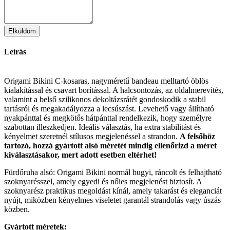
Elküldöm
Leírás
Origami Bikini C-kosaras, nagyméretű bandeau melltartó öblös
kialakítással és csavart borítással. A halcsontozás, az oldalmerevítés,
valamint a belső szilikonos dekoltázsrátét gondoskodik a stabil
tartásról és megakadályozza a lecsúszást. Levehető vagy állítható
nyakpánttal és megkötős hátpánttal rendelkezik, hogy személyre
szabottan illeszkedjen. Ideális választás, ha extra stabilitást és
kényelmet szeretnél stílusos megjelenéssel a strandon.
A felsőhöz
tartozó, hozzá gyártott alsó méretét mindig ellenőrizd a méret
kiválasztásakor, mert adott esetben eltérhet!
Fürdőruha alsó: Origami Bikini normál bugyi, ráncolt és felhajtható
szoknyarésszel, amely egyedi és nőies megjelenést biztosít. A
szoknyarész praktikus megoldást kínál, amely takarást és eleganciát
nyújt, miközben kényelmes viseletet garantál strandolás vagy úszás
közben.
Gyártott méretek: