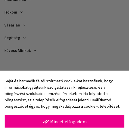
Fiókom
Vásárlás
Segítség
Kövess Minket:
Saját és harmadik féltől származó cookie-kat használunk, hogy
információkat gyűjtsünk szolgáltatásaink fejlesztése, és a
böngészési szokásaid elemzése érdekében. Ha folytatod a
böngészést, az a telepítésük elfogadását jelenti. Beállíthatod
böngésződet úgy is, hogy megakadályozza a cookie-k telepítését.
© 2002–2026 Origami-Bikini Kft. Minden jog fenntartva.
done_all
Mindet elfogadom
Origami Bikini – prémium női fürdőruhák és bikinik