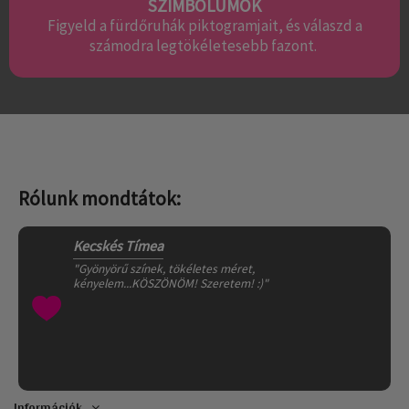
SZIMBÓLUMOK
Figyeld a fürdőruhák piktogramjait, és válaszd a
számodra legtökéletesebb fazont.
Rólunk mondtátok:
Kecskés Tímea
"Gyönyörű színek, tökéletes méret,
kényelem...KÖSZÖNÖM! Szeretem! :)"
Információk