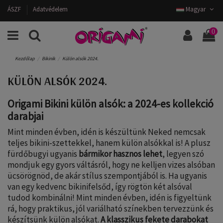
ÁSZF
Adatvédelem
Magyar
0
Kezdőlap
Bikinik
Külön alsók 2024.
KÜLÖN ALSÓK 2024.
Origami Bikini külön alsók: a 2024-es kollekció
darabjai
Mint minden évben, idén is készültünk Neked nemcsak
teljes bikini-szettekkel, hanem külön alsókkal is! A plusz
fürdőbugyi ugyanis
bármikor hasznos lehet
, legyen szó
mondjuk egy gyors váltásról, hogy ne kelljen vizes alsóban
ücsörögnöd, de akár stílus szempontjából is. Ha ugyanis
van egy kedvenc bikinifelsőd, így rögtön két alsóval
tudod kombinálni! Mint minden évben, idén is figyeltünk
rá, hogy praktikus, jól variálható színekben tervezzünk és
készítsünk külön alsókat.
A klasszikus fekete darabokat