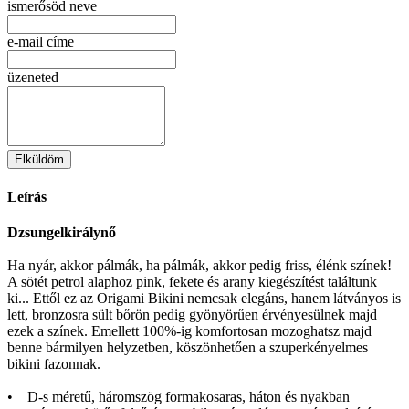
ismerősöd neve
e-mail címe
üzeneted
Elküldöm
Leírás
Dzsungelkirálynő
Ha nyár, akkor pálmák, ha pálmák, akkor pedig friss, élénk színek!
A sötét petrol alaphoz pink, fekete és arany kiegészítést találtunk
ki... Ettől ez az Origami Bikini nemcsak elegáns, hanem látványos is
lett, bronzosra sült bőrön pedig gyönyörűen érvényesülnek majd
ezek a színek. Emellett 100%-ig komfortosan mozoghatsz majd
benne bármilyen helyzetben, köszönhetően a szuperkényelmes
bikini fazonnak.
• D-s méretű, háromszög formakosaras, háton és nyakban