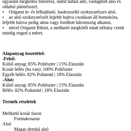
egyaránt megkötős felsőrész, stabil tartást adó, vastagított alsó és
oldalsó pántrésszel,
• Origami le- és felhajtható, hasleszorító szoknyarészes alsó,
• az alsó szoknyarészét lejjebb hajtva csodásan áll homokóra,
feljebb húzva pedig alma vagy fordított háromszög alkaton,
• mivel Origami Bikini, a melltartó megkötői miatt néhány centit
mindig enged a méret.
Alapanyag összetétel:
-Felső:
Külső anyag: 85% Poliészter | 15% Elasztán
Kosár bélés (ha van): 100% Poliészter
Egyéb bélés: 82% Poliamid | 18% Elasztán
-Alsó:
Külső anyag: 85% Poliészter | 15% Elasztán
Bélés: 82% Poliamid | 18% Elasztán
Termék részletek
Melltartó kosár fazon
Formakosaras
Alsó
Magas derekú alsó