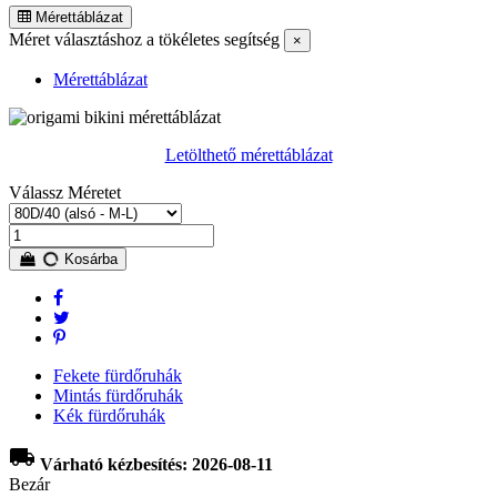
Mérettáblázat
Méret választáshoz a tökéletes segítség
×
Mérettáblázat
Letölthető mérettáblázat
Válassz Méretet
Kosárba
Fekete fürdőruhák
Mintás fürdőruhák
Kék fürdőruhák
local_shipping
Várható kézbesítés: 2026-08-11
Bezár