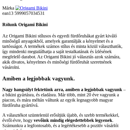
Márka
ean13
5999057034531
Rólunk Origami Bikini
Az Origami Bikini stílusos és egyedi fürdőruhákat gyárt kiváló
minőségű anyagokból, amelyek garantálják a kényelmet és a
tartósságot. A termékek számos stílus és minta közül választhatók,
így mindenki megtalálhatja a saját testalkatának és ízlésének
megfelelő darabot. Az Origami Bikini jó választás azok számára,
akik divatos, kényelmes és minőségi fürdőruhát szeretnének
vásárolni.
Amiben a legjobbak vagyunk.
Nagy hangsúlyt fektetünk arra, amiben a legjobbak vagyunk
–
a bikini gyártásra, és eladásra. Már több, mint 20 éve vagyunk a
piacon, és mára méltán váltunk az egyik legnagyobb magyar
fürdőruha gyártóvá.
A választékot szüntelenül erősítjük újabb, és szebb termékekkel,
évről-évre, hogy
vevőink mindig elégedettebbek legyenek
.
Számunkra a legfontosabb, és a legértékesebb a pozitív vásárlói