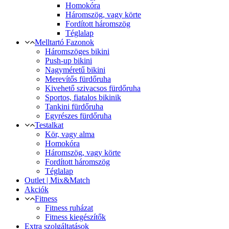
Homokóra
Háromszög, vagy körte
Fordított háromszög
Téglalap
Melltartó Fazonok
Háromszöges bikini
Push-up bikini
Nagyméretű bikini
Merevítős fürdőruha
Kivehető szivacsos fürdőruha
Sportos, fiatalos bikinik
Tankini fürdőruha
Egyrészes fürdőruha
Testalkat
Kör, vagy alma
Homokóra
Háromszög, vagy körte
Fordított háromszög
Téglalap
Outlet | Mix&Match
Akciók
Fitness
Fitness ruházat
Fitness kiegészítők
Extra szolgáltatások