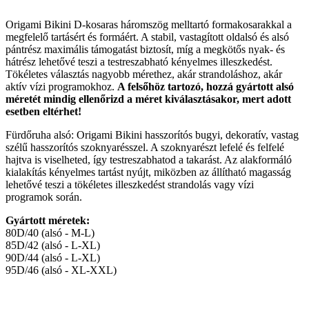
Origami Bikini D-kosaras háromszög melltartó formakosarakkal a
megfelelő tartásért és formáért. A stabil, vastagított oldalsó és alsó
pántrész maximális támogatást biztosít, míg a megkötős nyak- és
hátrész lehetővé teszi a testreszabható kényelmes illeszkedést.
Tökéletes választás nagyobb mérethez, akár strandoláshoz, akár
aktív vízi programokhoz.
A felsőhöz tartozó, hozzá gyártott alsó
méretét mindig ellenőrizd a méret kiválasztásakor, mert adott
esetben eltérhet!
Fürdőruha alsó: Origami Bikini hasszorítós bugyi, dekoratív, vastag
szélű hasszorítós szoknyarésszel. A szoknyarészt lefelé és felfelé
hajtva is viselheted, így testreszabhatod a takarást. Az alakformáló
kialakítás kényelmes tartást nyújt, miközben az állítható magasság
lehetővé teszi a tökéletes illeszkedést strandolás vagy vízi
programok során.
Gyártott méretek:
80D/40 (alsó - M-L)
85D/42 (alsó - L-XL)
90D/44 (alsó - L-XL)
95D/46 (alsó - XL-XXL)