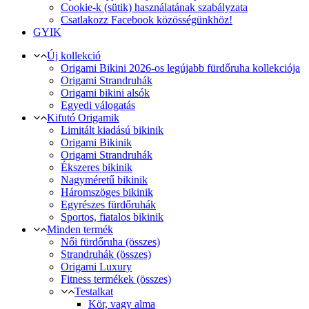
Cookie-k (sütik) használatának szabályzata
Csatlakozz Facebook közösségünkhöz!
GYIK
Új kollekció
Origami Bikini 2026-os legújabb fürdőruha kollekciója
Origami Strandruhák
Origami bikini alsók
Egyedi válogatás
Kifutó Origamik
Limitált kiadású bikinik
Origami Bikinik
Origami Strandruhák
Ékszeres bikinik
Nagyméretű bikinik
Háromszöges bikinik
Egyrészes fürdőruhák
Sportos, fiatalos bikinik
Minden termék
Női fürdőruha (összes)
Strandruhák (összes)
Origami Luxury
Fitness termékek (összes)
Testalkat
Kör, vagy alma