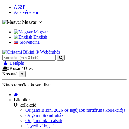
ÁSZF
Adatvédelem
Magyar
Magyar
English
Slovenčina
Belépés
0
Kosár
/
Üres
Kosarad
×
Nincs termék a kosaradban
Bikinik
Új kollekció
Origami Bikini 2026-os legújabb fürdőruha kollekciója
Origami Strandruhák
Origami bikini alsók
Egyedi válogatás