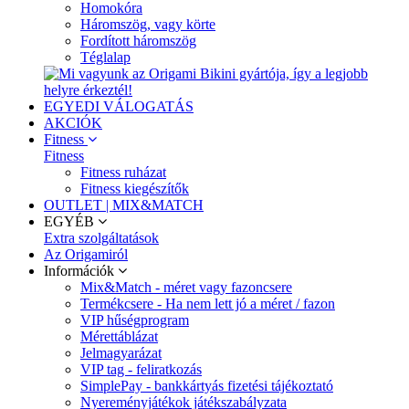
Homokóra
Háromszög, vagy körte
Fordított háromszög
Téglalap
EGYEDI VÁLOGATÁS
AKCIÓK
Fitness
Fitness
Fitness ruházat
Fitness kiegészítők
OUTLET | MIX&MATCH
EGYÉB
Extra szolgáltatások
Az Origamiról
Információk
Mix&Match - méret vagy fazoncsere
Termékcsere - Ha nem lett jó a méret / fazon
VIP hűségprogram
Mérettáblázat
Jelmagyarázat
VIP tag - feliratkozás
SimplePay - bankkártyás fizetési tájékoztató
Nyereményjátékok játékszabályzata