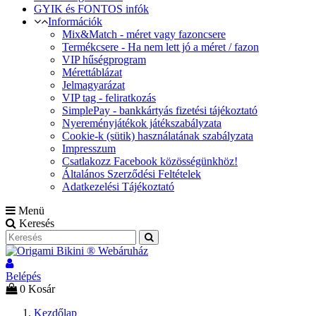
GYIK és FONTOS infók
Információk
Mix&Match - méret vagy fazoncsere
Termékcsere - Ha nem lett jó a méret / fazon
VIP hűségprogram
Mérettáblázat
Jelmagyarázat
VIP tag - feliratkozás
SimplePay - bankkártyás fizetési tájékoztató
Nyereményjátékok játékszabályzata
Cookie-k (sütik) használatának szabályzata
Impresszum
Csatlakozz Facebook közösségünkhöz!
Általános Szerződési Feltételek
Adatkezelési Tájékoztató
Menü
Keresés
Belépés
0
Kosár
Kezdőlap