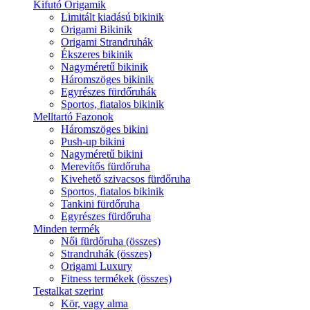
Kifutó Origamik
Limitált kiadású bikinik
Origami Bikinik
Origami Strandruhák
Ékszeres bikinik
Nagyméretű bikinik
Háromszöges bikinik
Egyrészes fürdőruhák
Sportos, fiatalos bikinik
Melltartó Fazonok
Háromszöges bikini
Push-up bikini
Nagyméretű bikini
Merevítős fürdőruha
Kivehető szivacsos fürdőruha
Sportos, fiatalos bikinik
Tankini fürdőruha
Egyrészes fürdőruha
Minden termék
Női fürdőruha (összes)
Strandruhák (összes)
Origami Luxury
Fitness termékek (összes)
Testalkat szerint
Kör, vagy alma