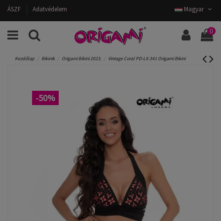
ÁSZF
Adatvédelem
Magyar
0
Kezdőlap
Bikinik
Origami Bikini 2023.
Vintage Coral PD-LX-341 Origami Bikini
-50%