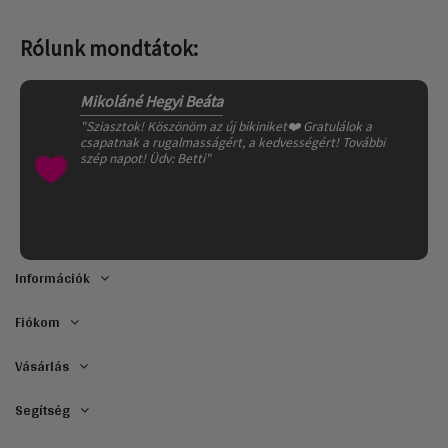
Rólunk mondtátok:
Mikoláné Hegyi Beáta
"Sziasztok! Köszönöm az új bikiniket❤️ Gratulálok a
csapatnak a rugalmasságért, a kedvességért! További
szép napot! Üdv: Betti"
Információk
Fiókom
Vásárlás
Segítség