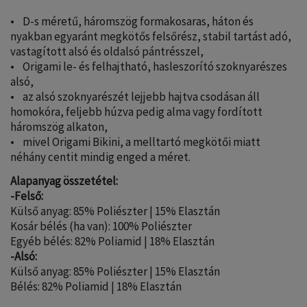
• D-s méretű, háromszög formakosaras, háton és
nyakban egyaránt megkötős felsőrész, stabil tartást adó,
vastagított alsó és oldalsó pántrésszel,
• Origami le- és felhajtható, hasleszorító szoknyarészes
alsó,
• az alsó szoknyarészét lejjebb hajtva csodásan áll
homokóra, feljebb húzva pedig alma vagy fordított
háromszög alkaton,
• mivel Origami Bikini, a melltartó megkötői miatt
néhány centit mindig enged a méret.
Alapanyag összetétel:
-Felső:
Külső anyag: 85% Poliészter | 15% Elasztán
Kosár bélés (ha van): 100% Poliészter
Egyéb bélés: 82% Poliamid | 18% Elasztán
-Alsó:
Külső anyag: 85% Poliészter | 15% Elasztán
Bélés: 82% Poliamid | 18% Elasztán