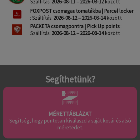
Szállítás:
2026-08-11
–
2026-08-12
között
FOXPOST csomagautomatákba | Parcel locker
: Szállítás:
2026-08-12
–
2026-08-14
között
PACKETA csomagpontra | Pick Up points
:
Szállítás:
2026-08-12
–
2026-08-14
között
Segíthetünk?
MÉRETTÁBLÁZAT
Segítség, hogy pontosan kiválaszd a saját kosár és alsó
méretedet.