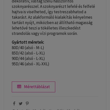
dekoratív, vastag szélű hasszorítós
szoknyarésszel. A szoknyarészt lefelé és felfelé
hajtva is viselheted, így testreszabhatod a
takarást. Az alakformáló kialakítás kényelmes
tartást nyújt, miközben az állítható magasság
lehetővé teszi a tökéletes illeszkedést
strandolás vagy vízi programok során.
Gyártott méretek:
80D/40 (alsó - M-L)
85D/42 (alsó - L-XL)
90D/44 (alsó - L-XL)
95D/46 (alsó - XL-XXL)
Mérettáblázat