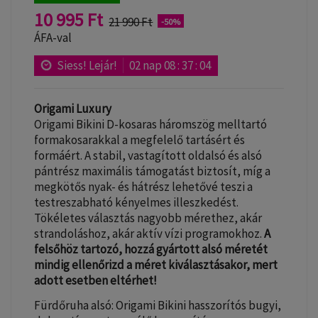
10 995 Ft
21 990 Ft
-50%
ÁFA-val
Siess! Lejár!
02
nap
08
:
37
:
03
Origami Luxury
Origami Bikini D-kosaras háromszög melltartó
formakosarakkal a megfelelő tartásért és
formáért. A stabil, vastagított oldalsó és alsó
pántrész maximális támogatást biztosít, míg a
megkötős nyak- és hátrész lehetővé teszi a
testreszabható kényelmes illeszkedést.
Tökéletes választás nagyobb mérethez, akár
strandoláshoz, akár aktív vízi programokhoz.
A
felsőhöz tartozó, hozzá gyártott alsó méretét
mindig ellenőrizd a méret kiválasztásakor, mert
adott esetben eltérhet!
Fürdőruha alsó: Origami Bikini hasszorítós bugyi,