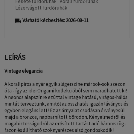
Fekete fürdőruhák
Korall fürdőruhák
Lézervágott fürdőruhák
Várható kézbesítés: 2026-08-11
local_shipping
LEÍRÁS
Vintage elegancia
A korallpiros a nyár egyik slágerszíne már sok-sok szezon
óta - így az idei Origami kollekcióból sem maradhatott ki!
A neonos alapszínre ezúttal vintage hatású, virágos-hálós
mintát terveztünk, amitől az összhatás igazán láványos és
egyben elegáns lett! Ez az árnyalat csodásan érvényesül
majd a bronzos, napbarnított bőrödön. Kényelmedről és
magabiztosságodról az erősített tartást adó háromszög-
fazon és állítható szoknyarészes alsó gondoskodik!