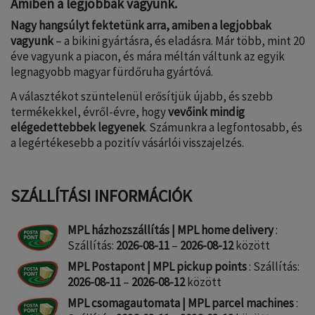
Amiben a legjobbak vagyunk.
Nagy hangsúlyt fektetünk arra, amiben a legjobbak
vagyunk
– a bikini gyártásra, és eladásra. Már több, mint 20
éve vagyunk a piacon, és mára méltán váltunk az egyik
legnagyobb magyar fürdőruha gyártóvá.
A választékot szüntelenül erősítjük újabb, és szebb
termékekkel, évről-évre, hogy
vevőink mindig
elégedettebbek legyenek
. Számunkra a legfontosabb, és
a legértékesebb a pozitív vásárlói visszajelzés.
SZÁLLÍTÁSI INFORMÁCIÓK
MPL házhozszállítás | MPL home delivery
:
Szállítás:
2026-08-11
–
2026-08-12
között
MPL Postapont | MPL pickup points
: Szállítás:
2026-08-11
–
2026-08-12
között
MPL csomagautomata | MPL parcel machines
: