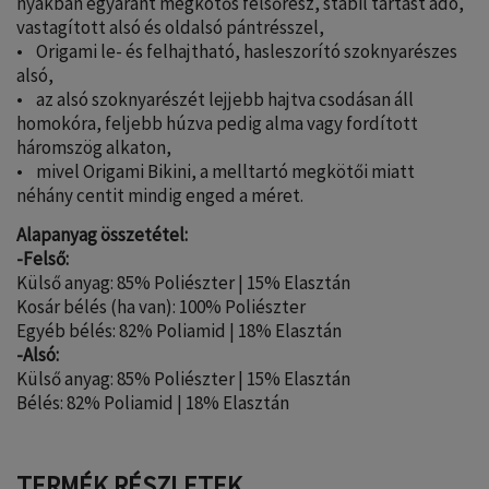
nyakban egyaránt megkötős felsőrész, stabil tartást adó,
vastagított alsó és oldalsó pántrésszel,
• Origami le- és felhajtható, hasleszorító szoknyarészes
alsó,
• az alsó szoknyarészét lejjebb hajtva csodásan áll
homokóra, feljebb húzva pedig alma vagy fordított
háromszög alkaton,
• mivel Origami Bikini, a melltartó megkötői miatt
néhány centit mindig enged a méret.
Alapanyag összetétel:
-Felső:
Külső anyag: 85% Poliészter | 15% Elasztán
Kosár bélés (ha van): 100% Poliészter
Egyéb bélés: 82% Poliamid | 18% Elasztán
-Alsó:
Külső anyag: 85% Poliészter | 15% Elasztán
Bélés: 82% Poliamid | 18% Elasztán
TERMÉK RÉSZLETEK