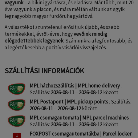
vagyunk
– a bikini gyártásra, és eladásra. Már több, mint 20
éve vagyunk a piacon, és mára méltán váltunk az egyik
legnagyobb magyar fürdőruha gyártóvá.
A választékot szüntelenül erősítjük újabb, és szebb
termékekkel, évről-évre, hogy
vevőink mindig
elégedettebbek legyenek
. Számunkra a legfontosabb, és
a legértékesebb a pozitív vásárlói visszajelzés.
SZÁLLÍTÁSI INFORMÁCIÓK
MPL házhozszállítás | MPL home delivery
:
Szállítás:
2026-08-11
–
2026-08-12
között
MPL Postapont | MPL pickup points
: Szállítás:
2026-08-11
–
2026-08-12
között
MPL csomagautomata | MPL parcel machines
:
Szállítás:
2026-08-11
–
2026-08-12
között
FOXPOST csomagautomatákba | Parcel locker