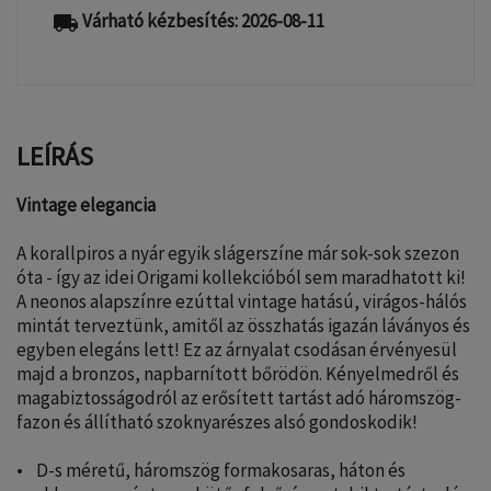
Várható kézbesítés: 2026-08-11
local_shipping
LEÍRÁS
Vintage elegancia
A korallpiros a nyár egyik slágerszíne már sok-sok szezon
óta - így az idei Origami kollekcióból sem maradhatott ki!
A neonos alapszínre ezúttal vintage hatású, virágos-hálós
mintát terveztünk, amitől az összhatás igazán láványos és
egyben elegáns lett! Ez az árnyalat csodásan érvényesül
majd a bronzos, napbarnított bőrödön. Kényelmedről és
magabiztosságodról az erősített tartást adó háromszög-
fazon és állítható szoknyarészes alsó gondoskodik!
• D-s méretű, háromszög formakosaras, háton és