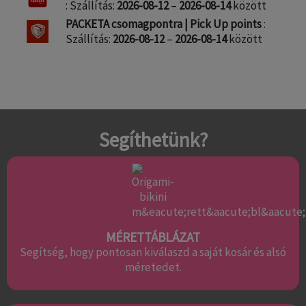
: Szállítás:
2026-08-12
–
2026-08-14
között
PACKETA csomagpontra | Pick Up points
:
Szállítás:
2026-08-12
–
2026-08-14
között
Segíthetünk?
MÉRETTÁBLÁZAT
Segítség, hogy pontosan kiválaszd a saját kosár és alsó
méretedet.