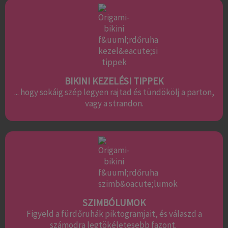
BIKINI KEZELÉSI TIPPEK
... hogy sokáig szép legyen rajtad és tündökölj a parton,
vagy a strandon.
SZIMBÓLUMOK
Figyeld a fürdőruhák piktogramjait, és válaszd a
számodra legtökéletesebb fazont.