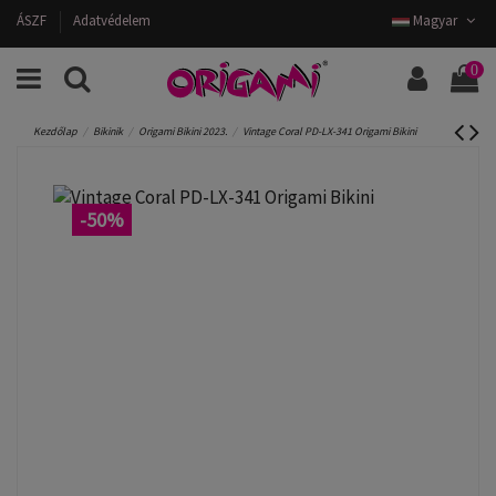
ÁSZF
Adatvédelem
Magyar
0
Kezdőlap
Bikinik
Origami Bikini 2023.
Vintage Coral PD-LX-341 Origami Bikini
-50%