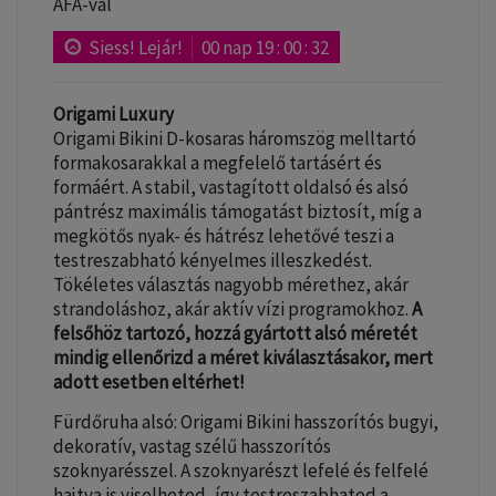
ÁFA-val
Siess! Lejár!
00
nap
19
:
00
:
31
Origami Luxury
Origami Bikini D-kosaras háromszög melltartó
formakosarakkal a megfelelő tartásért és
formáért. A stabil, vastagított oldalsó és alsó
pántrész maximális támogatást biztosít, míg a
megkötős nyak- és hátrész lehetővé teszi a
testreszabható kényelmes illeszkedést.
Tökéletes választás nagyobb mérethez, akár
strandoláshoz, akár aktív vízi programokhoz.
A
felsőhöz tartozó, hozzá gyártott alsó méretét
mindig ellenőrizd a méret kiválasztásakor, mert
adott esetben eltérhet!
Fürdőruha alsó: Origami Bikini hasszorítós bugyi,
dekoratív, vastag szélű hasszorítós
szoknyarésszel. A szoknyarészt lefelé és felfelé
hajtva is viselheted, így testreszabhatod a