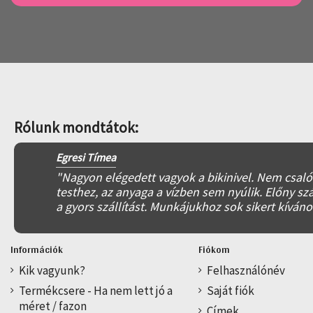
Rólunk mondtátok:
Egresi Tímea
"Nagyon elégedett vagyok a bikinivel. Nem csal
testhez, az anyaga a vízben sem nyúlik. Előny s
a gyors szállítást. Munkájukhoz sok sikert kíváno
Információk
Fiókom
Kik vagyunk?
Felhasználónév
Termékcsere - Ha nem lett jó a
Saját fiók
méret / fazon
Címek