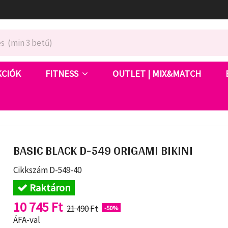
KCIÓK
FITNESS
OUTLET | MIX&MATCH
BASIC BLACK D-549 ORIGAMI BIKINI
Cikkszám
D-549-40
Raktáron
10 745 Ft
21 490 Ft
-50%
ÁFA-val