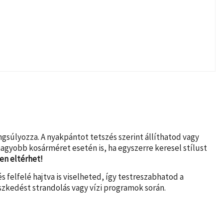
gsúlyozza. A nyakpántot tetszés szerint állíthatod vagy
nagyobb kosárméret esetén is, ha egyszerre keresel stílust
en eltérhet!
s felfelé hajtva is viselheted, így testreszabhatod a
eszkedést strandolás vagy vízi programok során.