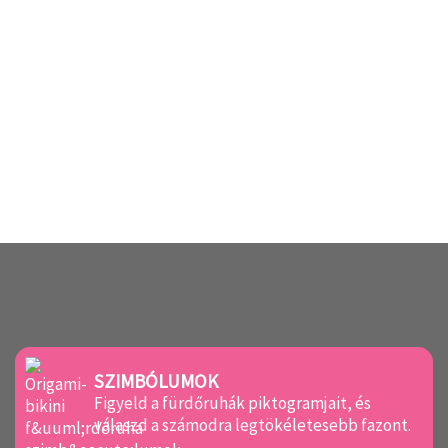
SZIMBÓLUMOK
Figyeld a fürdőruhák piktogramjait, és
válaszd a számodra legtökéletesebb fazont.