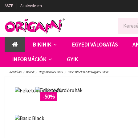
ÁSZF
Adatvédelem
BIKINIK
EGYEDI VÁLOGATÁS
A
INFORMÁCIÓK
GYIK
Kezdőlap
Bikinik
Origami Bikini 2025.
Basic Black D-549 Origami Bikini
-50%