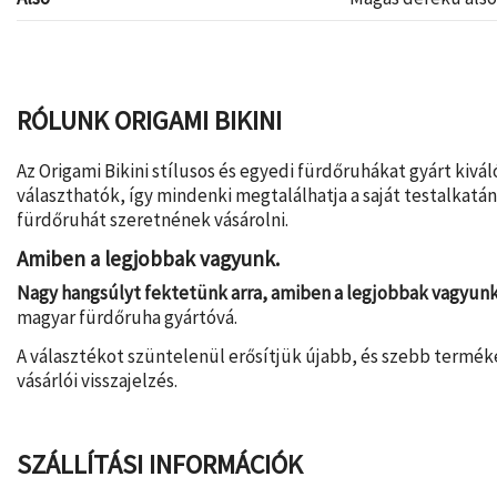
RÓLUNK ORIGAMI BIKINI
Az Origami Bikini stílusos és egyedi fürdőruhákat gyárt kiv
választhatók, így mindenki megtalálhatja a saját testalkatán
fürdőruhát szeretnének vásárolni.
Amiben a legjobbak vagyunk.
Nagy hangsúlyt fektetünk arra, amiben a legjobbak vagyun
magyar fürdőruha gyártóvá.
A választékot szüntelenül erősítjük újabb, és szebb termék
vásárlói visszajelzés.
SZÁLLÍTÁSI INFORMÁCIÓK