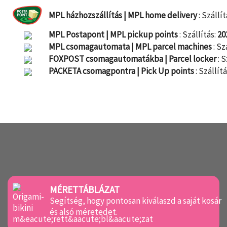
MPL házhozszállítás | MPL home delivery
: Szállít
MPL Postapont | MPL pickup points
: Szállítás:
20
MPL csomagautomata | MPL parcel machines
: Sz
FOXPOST csomagautomatákba | Parcel locker
: S
PACKETA csomagpontra | Pick Up points
: Szállítá
MÉRETTÁBLÁZAT
Segítség, hogy pontosan kiválaszd a saját kosár
és alsó méretedet.