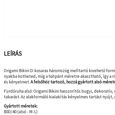
LEÍRÁS
Origami Bikini D-kosaras háromszög melltartó kivehető form
nyakba kötheted, míg a hátpánt méretre akasztható, így a me
és kényelmet.
A felsőhöz tartozó, hozzá gyártott alsó méret
Fürdőruha alsó: Origami Bikini hasszorítós bugyi, dekoratív, 
takarást. Az alakformáló kialakítás kényelmes tartást nyújt,
Gyártott méretek:
80D/40 (alsó - M-L)