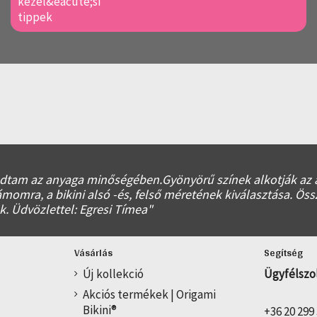
ódtam az anyaga minőségében.Gyönyörű színek alkotják az á
zámomra, a bikini alsó -és, felső méretének kiválasztása.
k. Üdvözlettel: Egresi Tímea"
Vásárlás
Segítség
Új kollekció
Ügyfélszo
Akciós termékek | Origami
Bikini®
+36 20 299