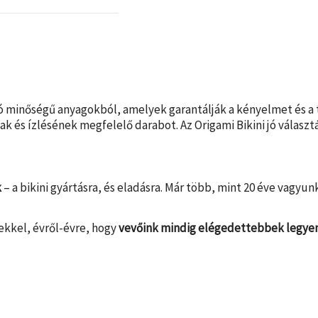
áló minőségű anyagokból, amelyek garantálják a kényelmet és a
ak és ízlésének megfelelő darabot. Az Origami Bikini jó válasz
k
– a bikini gyártásra, és eladásra. Már több, mint 20 éve vagyu
ekkel, évről-évre, hogy
vevőink mindig elégedettebbek legye