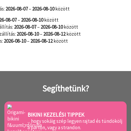
ás:
2026-08-07
–
2026-08-10
között
26-08-07
–
2026-08-10
között
állítás:
2026-08-07
–
2026-08-10
között
zállítás:
2026-08-10
–
2026-08-12
között
s:
2026-08-10
–
2026-08-12
között
Segíthetünk?
BIKINI KEZELÉSI TIPPEK
... hogy sokáig szép legyen rajtad és tündökölj
a parton, vagy a strandon.