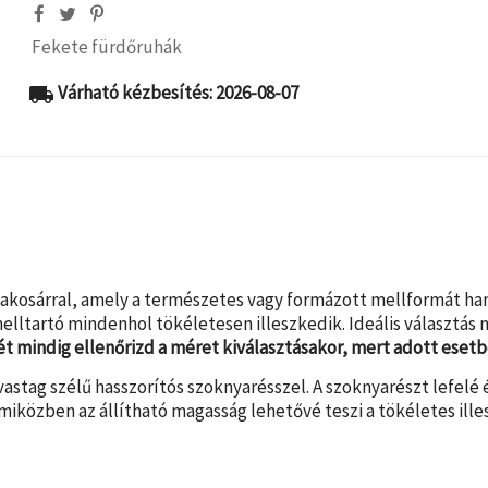
Fekete fürdőruhák
Várható kézbesítés: 2026-08-07
local_shipping
akosárral, amely a természetes vagy formázott mellformát han
lltartó mindenhol tökéletesen illeszkedik. Ideális választás 
ét mindig ellenőrizd a méret kiválasztásakor, mert adott esetb
vastag szélű hasszorítós szoknyarésszel. A szoknyarészt lefelé é
 miközben az állítható magasság lehetővé teszi a tökéletes ill