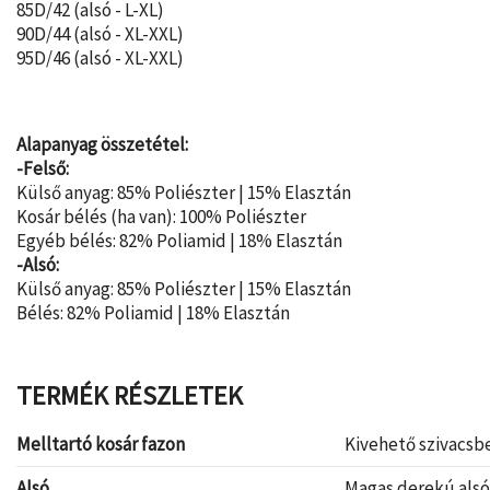
85D/42 (alsó - L-XL)
90D/44 (alsó - XL-XXL)
95D/46 (alsó - XL-XXL)
Alapanyag összetétel:
-Felső:
Külső anyag: 85% Poliészter | 15% Elasztán
Kosár bélés (ha van): 100% Poliészter
Egyéb bélés: 82% Poliamid | 18% Elasztán
-Alsó:
Külső anyag: 85% Poliészter | 15% Elasztán
Bélés: 82% Poliamid | 18% Elasztán
TERMÉK RÉSZLETEK
Melltartó kosár fazon
Kivehető szivacsb
Alsó
Magas derekú alsó