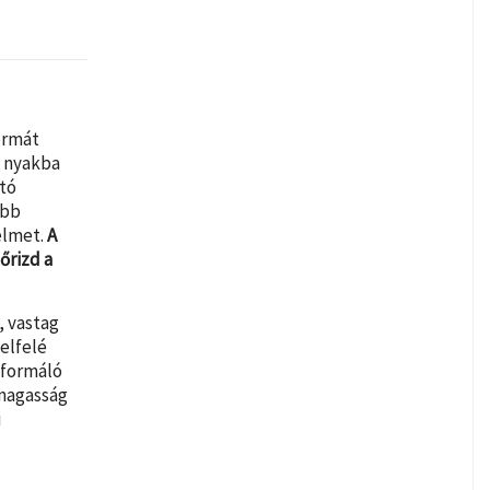
ormát
y nyakba
rtó
obb
elmet.
A
őrizd a
, vastag
felfelé
akformáló
 magasság
i