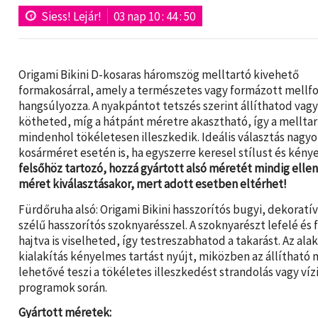
Siess! Lejár!
03
nap
10
:
44
:
49
Origami Bikini D-kosaras háromszög melltartó kivehető
formakosárral, amely a természetes vagy formázott mellf
hangsúlyozza. A nyakpántot tetszés szerint állíthatod vag
kötheted, míg a hátpánt méretre akasztható, így a mellta
mindenhol tökéletesen illeszkedik. Ideális választás nagy
kosárméret esetén is, ha egyszerre keresel stílust és kény
felsőhöz tartozó, hozzá gyártott alsó méretét mindig ellen
méret kiválasztásakor, mert adott esetben eltérhet!
Fürdőruha alsó: Origami Bikini hasszorítós bugyi, dekoratív
szélű hasszorítós szoknyarésszel. A szoknyarészt lefelé és 
hajtva is viselheted, így testreszabhatod a takarást. Az al
kialakítás kényelmes tartást nyújt, miközben az állítható
lehetővé teszi a tökéletes illeszkedést strandolás vagy víz
programok során.
Gyártott méretek: