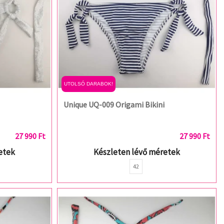
UTOLSÓ DARABOK!
Unique UQ-009 Origami Bikini
27 990 Ft
27 990 Ft
etek
Készleten lévő méretek
42