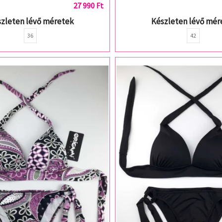
27 990 Ft
zleten lévő méretek
Készleten lévő mér
36
42