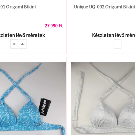
01 Origami Bikini
Unique UQ-002 Origami Bikini
27 990 Ft
zleten lévő méretek
Készleten lévő mér
36
42
36