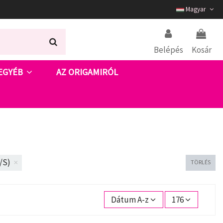
Magyar
Belépés
Kosár
EGYÉB
AZ ORIGAMIRÓL
6/S)
TÖRLÉS
Dátum A-z
176