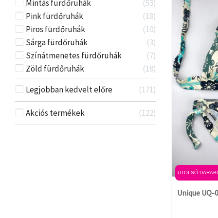
Mintás fürdőruhák
53
Pink fürdőruhák
18
Piros fürdőruhák
10
Sárga fürdőruhák
3
Színátmenetes fürdőruhák
7
Zöld fürdőruhák
18
Legjobban kedvelt előre
171
Akciós termékek
122
UTOLSÓ DARAB
Unique UQ-0