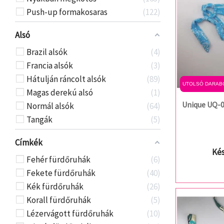
Push-up formakosaras
122
Alsó
Brazil alsók
4
Francia alsók
3
Hátulján ráncolt alsók
89
UTOLSÓ DARAB
Magas derekú alsó
1
Unique UQ-0
Normál alsók
64
Tangák
5
Címkék
Kés
Fehér fürdőruhák
6
Fekete fürdőruhák
40
Kék fürdőruhák
26
Korall fürdőruhák
5
Lézervágott fürdőruhák
10