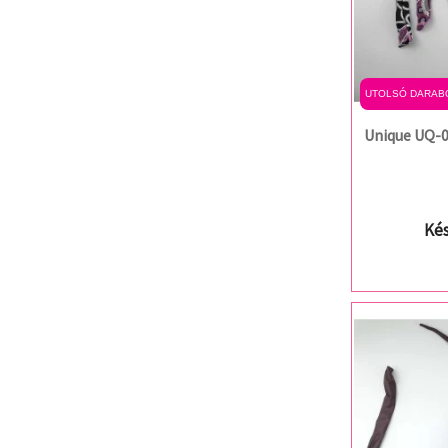
UTOLSÓ DARAB
Unique UQ-0
Kés