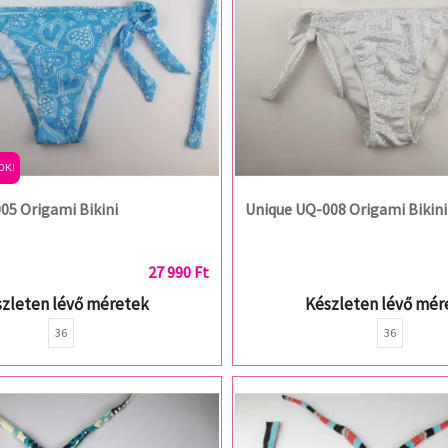
OK!
05 Origami Bikini
Unique UQ-008 Origami Bikini
27 990 Ft
zleten lévő méretek
Készleten lévő mér
36
36