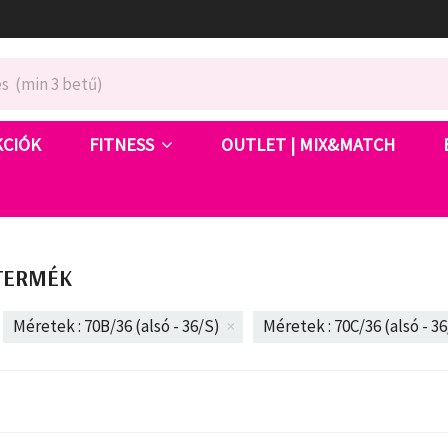
KCIÓK
FITNESS
OUTLET | MIX&MATCH
TERMÉK
Méretek : 70B/36 (alsó - 36/S)
Méretek : 70C/36 (alsó - 3