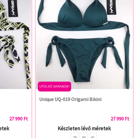
UTOLSÓ DARABOK!
Unique UQ-019 Origami Bikini
27 990 Ft
27 990 Ft
etek
Készleten lévő méretek
38
40
42