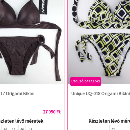
UTOLSÓ DARABOK!
17 Origami Bikini
Unique UQ-018 Origami Bikini
27 990 Ft
zleten lévő méretek
Készleten lévő mér
36
38
40
42
42