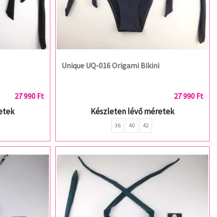
Unique UQ-016 Origami Bikini
27 990 Ft
27 990 Ft
etek
Készleten lévő méretek
36
40
42