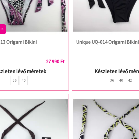
OK!
13 Origami Bikini
Unique UQ-014 Origami Bikini
27 990 Ft
zleten lévő méretek
Készleten lévő mér
36
40
36
40
42