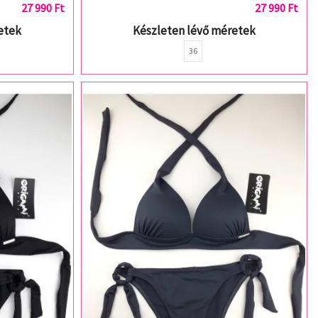
27 990 Ft
27 990 Ft
etek
Készleten lévő méretek
36