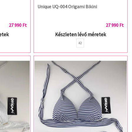
Unique UQ-004 Origami Bikini
27 990 Ft
27 990 Ft
etek
Készleten lévő méretek
42