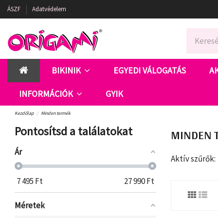
ÁSZF
Adatvédelem
BIKINIK
EGYEDI VÁLOGATÁS
A
INFORMÁCIÓK
GYIK
Kezdőlap
Minden termék
Pontosítsd a találatokat
MINDEN 
Ár
Aktív szűrők:
7 495
Ft
27 990
Ft
Méretek