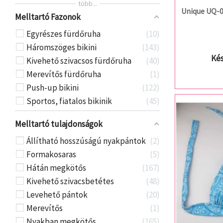
több...
Unique UQ-0
Melltartó Fazonok
Egyrészes fürdőruha
10
Háromszöges bikini
143
Kés
Kivehető szivacsos fürdőruha
40
Merevítős fürdőruha
1
Push-up bikini
122
Sportos, fiatalos bikinik
45
Melltartó tulajdonságok
Állítható hosszúságú nyakpántok
2
Formakosaras
5
Hátán megkötős
167
Kivehető szivacsbetétes
48
Levehető pántok
20
Merevítős
1
Nyakban megkötős
165