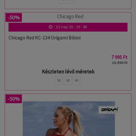
-50%
02
nap
20
:
29
:
46
Chicago Red KC-134 Origami Bikini
7 995 Ft
15 990 Ft
Készleten lévő méretek
36
38
40
-50%