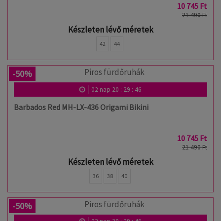
10 745 Ft
21 490 Ft
Készleten lévő méretek
42
44
-50%
02
nap
20
:
29
:
46
Barbados Red MH-LX-436 Origami Bikini
10 745 Ft
21 490 Ft
Készleten lévő méretek
36
38
40
-50%