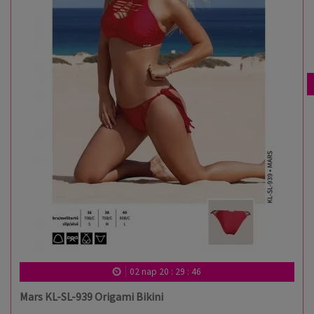
02
nap
20
:
29
:
46
Mars KL-SL-939 Origami Bikini