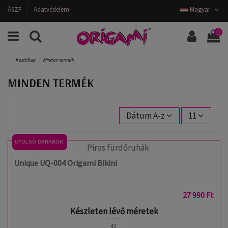
ÁSZF
Adatvédelem
Magyar
0
Kezdőlap
Minden termék
MINDEN TERMÉK
Dátum A-z
11
UTOLSÓ DARABOK!
Unique UQ-004 Origami Bikini
27 990 Ft
Készleten lévő méretek
42