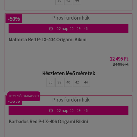
36
42
44
-50%
02
nap
20
:
29
:
46
Mallorca Red P-LX-404 Origami Bikini
12 495 Ft
24 990 Ft
Készleten lévő méretek
36
38
40
42
44
UTOLSÓ DARABOK!
-50%
02
nap
20
:
29
:
46
Barbados Red P-LX-406 Origami Bikini