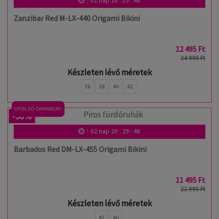
02
nap
20
:
29
:
46
Zanzibar Red M-LX-440 Origami Bikini
12 495 Ft
24 990 Ft
Készleten lévő méretek
36
38
40
42
UTOLSÓ DARABOK!
-50%
02
nap
20
:
29
:
46
Barbados Red DM-LX-455 Origami Bikini
11 495 Ft
22 990 Ft
Készleten lévő méretek
42
46