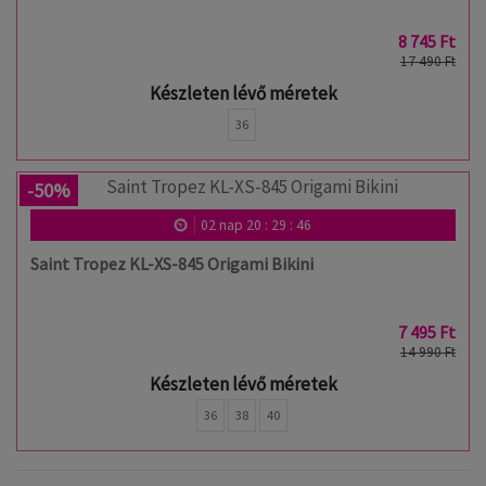
8 745 Ft
17 490 Ft
Készleten lévő méretek
36
-50%
02
nap
20
:
29
:
46
Saint Tropez KL-XS-845 Origami Bikini
7 495 Ft
14 990 Ft
Készleten lévő méretek
36
38
40