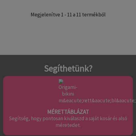
Megjelenítve 1 - 11 a 11 termékből
Segíthetünk?
MÉRETTÁBLÁZAT
Segítség, hogy pontosan kiválaszd a saját kosár és alsó
méretedet.